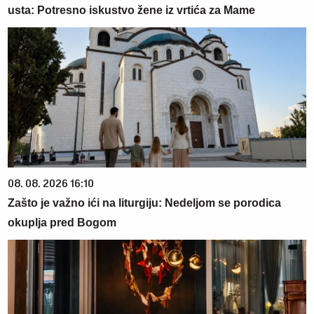
usta: Potresno iskustvo žene iz vrtića za Mame
08. 08. 2026 16:10
Zašto je važno ići na liturgiju: Nedeljom se porodica
okuplja pred Bogom