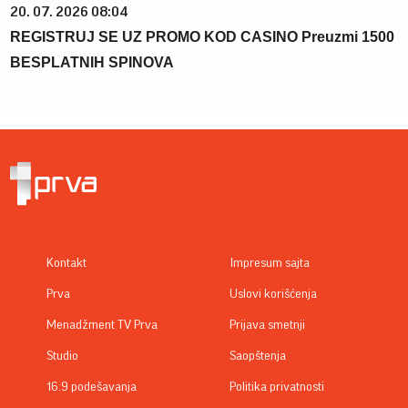
20. 07. 2026 08:04
REGISTRUJ SE UZ PROMO KOD CASINO Preuzmi 1500
BESPLATNIH SPINOVA
Kontakt
Impresum sajta
Prva
Uslovi korišćenja
Menadžment TV Prva
Prijava smetnji
Studio
Saopštenja
16:9 podešavanja
Politika privatnosti