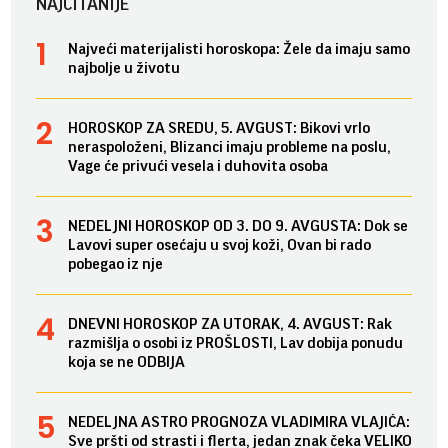
NAJČITANIJE
Najveći materijalisti horoskopa: Žele da imaju samo
najbolje u životu
HOROSKOP ZA SREDU, 5. AVGUST: Bikovi vrlo
neraspoloženi, Blizanci imaju probleme na poslu,
Vage će privući vesela i duhovita osoba
NEDELJNI HOROSKOP OD 3. DO 9. AVGUSTA: Dok se
Lavovi super osećaju u svoj koži, Ovan bi rado
pobegao iz nje
DNEVNI HOROSKOP ZA UTORAK, 4. AVGUST: Rak
razmišlja o osobi iz PROŠLOSTI, Lav dobija ponudu
koja se ne ODBIJA
NEDELJNA ASTRO PROGNOZA VLADIMIRA VLAJIĆA:
Sve pršti od strasti i flerta, jedan znak čeka VELIKO