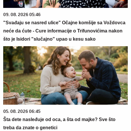
09. 08. 2026 05:46
"Svađaju se nasred ulice" Očajne komšije sa Voždovca
neće da ćute - Cure informacije o Trifunovićima nakon
što je Isidori "slučajno" upao u kesu sako
05. 08. 2026 06:45
Šta dete nasleđuje od oca, a šta od majke? Sve što
treba da znate o genetici