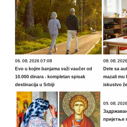
06. 08. 2026 07:08
08. 08. 2026
Evo u kojim banjama važi vaučer od
Dete sa au
10.000 dinara - kompletan spisak
mazali mu 
destinacija u Srbiji
iskustvo že
09. 08. 2026
Задржава
пријетње 