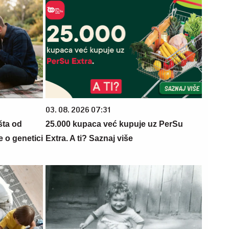
03. 08. 2026 07:31
šta od
25.000 kupaca već kupuje uz PerSu
 o genetici
Extra. A ti? Saznaj više