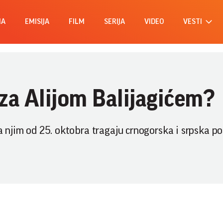
MA
EMISIJA
FILM
SERIJA
VIDEO
VESTI
za Alijom Balijagićem?
a njim od 25. oktobra tragaju crnogorska i srpska pol