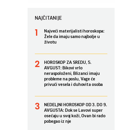
NAJČITANIJE
Najveći materijalisti horoskopa:
Žele da imaju samo najbolje u
životu
HOROSKOP ZA SREDU, 5.
AVGUST: Bikovi vrlo
neraspoloženi, Blizanci imaju
probleme na poslu, Vage će
privući vesela i duhovita osoba
NEDELJNI HOROSKOP OD 3. DO 9.
AVGUSTA: Dok se Lavovi super
osećaju u svoj koži, Ovan bi rado
pobegao iz nje