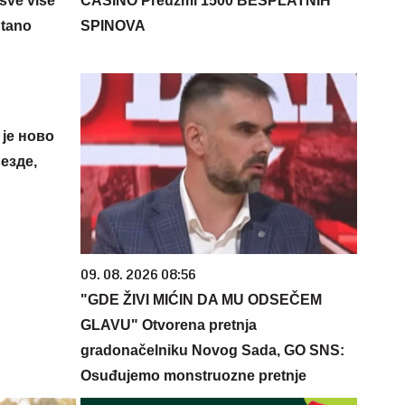
sve više
CASINO Preuzmi 1500 BESPLATNIH
ntano
SPINOVA
 је ново
езде,
09. 08. 2026 08:56
"GDE ŽIVI MIĆIN DA MU ODSEČEM
GLAVU" Otvorena pretnja
gradonačelniku Novog Sada, GO SNS:
Osuđujemo monstruozne pretnje