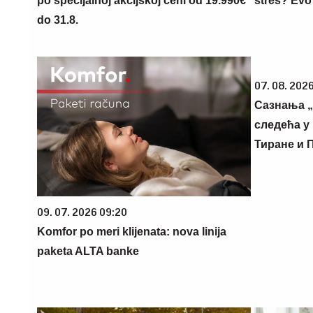
po specijalnoj akcijskoj ceni od 19.990€
stres? Evo
do 31.8.
07. 08. 2026
Сазнања „
следећа у 
Тиране и 
09. 07. 2026 09:20
Komfor po meri klijenata: nova linija
paketa ALTA banke