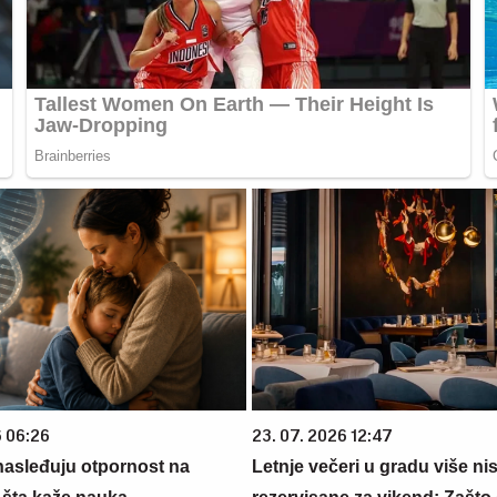
6 06:26
23. 07. 2026 12:47
 nasleđuju otpornost na
Letnje večeri u gradu više ni