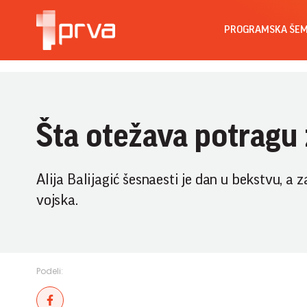
PROGRAMSKA ŠE
Šta otežava potragu 
Alija Balijagić šesnaesti je dan u bekstvu, a z
vojska.
Podeli: