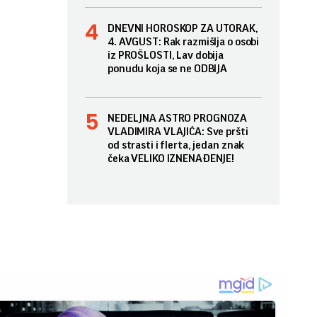
DNEVNI HOROSKOP ZA UTORAK,
4. AVGUST: Rak razmišlja o osobi
iz PROŠLOSTI, Lav dobija
ponudu koja se ne ODBIJA
NEDELJNA ASTRO PROGNOZA
VLADIMIRA VLAJIĆA: Sve pršti
od strasti i flerta, jedan znak
čeka VELIKO IZNENAĐENJE!