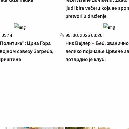
 šta kaže nauka
rezervisane za vikend: Zašto 
ljudi bira večeru koja se spo
pretvori u druženje
 09:14
09. 08. 2026 09:20
Политике”: Црна Гора
Ник Вејлер – Беб, званично
војном савезу Загреба,
велико појачање Црвене зв
Приштине
потврдио је клуб.