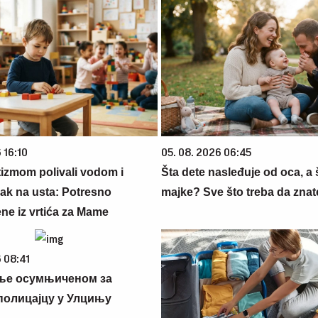
 16:10
05. 08. 2026 06:45
tizmom polivali vodom i
Šta dete nasleđuje od oca, a 
lak na usta: Potresno
majke? Sve što treba da znate
ne iz vrtića za Mame
 08:41
ње осумњиченом за
полицајцу у Улцињу