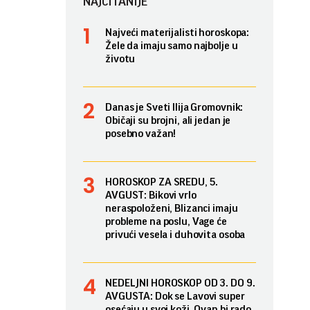
NAJČITANIJE
Najveći materijalisti horoskopa:
Žele da imaju samo najbolje u
životu
Danas je Sveti Ilija Gromovnik:
Običaji su brojni, ali jedan je
posebno važan!
HOROSKOP ZA SREDU, 5.
AVGUST: Bikovi vrlo
neraspoloženi, Blizanci imaju
probleme na poslu, Vage će
privući vesela i duhovita osoba
NEDELJNI HOROSKOP OD 3. DO 9.
AVGUSTA: Dok se Lavovi super
osećaju u svoj koži, Ovan bi rado