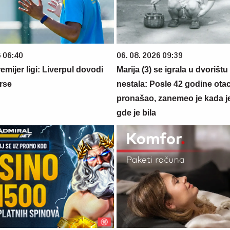
6 06:40
06. 08. 2026 09:39
emijer ligi: Liverpul dovodi
Marija (3) se igrala u dvorištu
rse
nestala: Posle 42 godine otac
pronašao, zanemeo je kada j
gde je bila