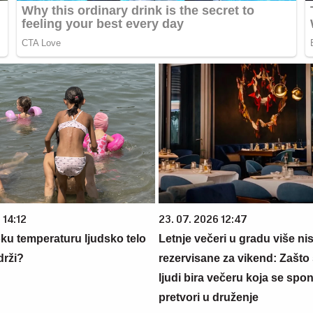
 14:12
23. 07. 2026 12:47
oku temperaturu ljudsko telo
Letnje večeri u gradu više ni
drži?
rezervisane za vikend: Zašto 
ljudi bira večeru koja se spo
pretvori u druženje