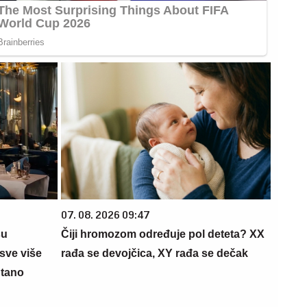
07. 08. 2026 09:47
su
Čiji hromozom određuje pol deteta? XX
sve više
rađa se devojčica, XY rađa se dečak
ntano