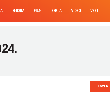
MA
EMISIJA
FILM
SERIJA
VIDEO
VESTI
024.
OSTAVI K