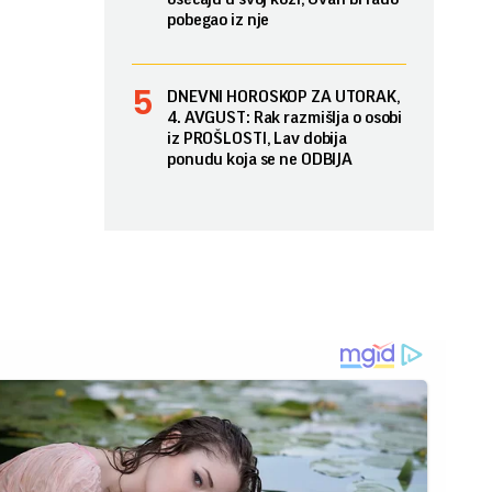
pobegao iz nje
DNEVNI HOROSKOP ZA UTORAK,
4. AVGUST: Rak razmišlja o osobi
iz PROŠLOSTI, Lav dobija
ponudu koja se ne ODBIJA