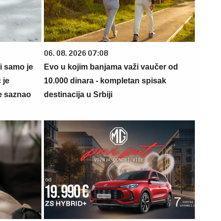
06. 08. 2026 07:08
 i samo je
Evo u kojim banjama važi vaučer od
 je
10.000 dinara - kompletan spisak
e saznao
destinacija u Srbiji