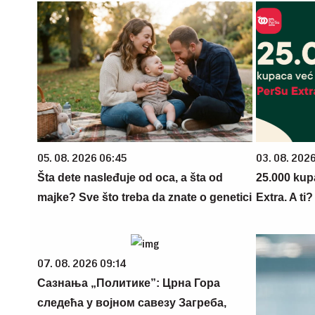
05. 08. 2026 06:45
03. 08. 202
Šta dete nasleđuje od oca, a šta od
25.000 kup
majke? Sve što treba da znate o genetici
Extra. A ti
07. 08. 2026 09:14
Сазнања „Политике”: Црна Гора
следећа у војном савезу Загреба,