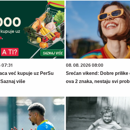
6 07:31
08. 08. 2026 08:00
aca već kupuje uz PerSu
Srećan vikend: Dobre prilike
? Saznaj više
ova 2 znaka, nestaju svi prob