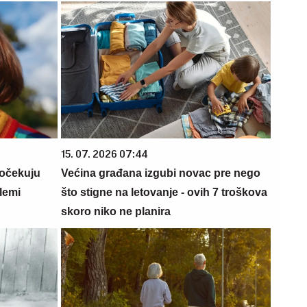
15. 07. 2026 07:44
 očekuju
Većina građana izgubi novac pre nego
lemi
što stigne na letovanje - ovih 7 troškova
skoro niko ne planira