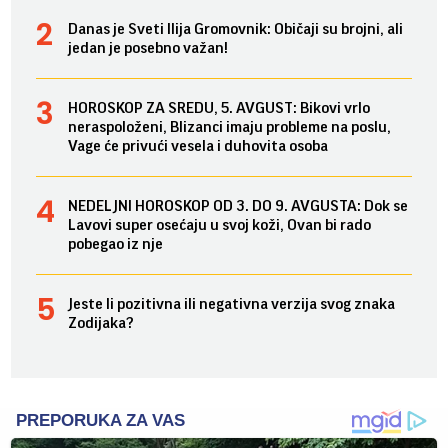
Danas je Sveti Ilija Gromovnik: Običaji su brojni, ali
jedan je posebno važan!
HOROSKOP ZA SREDU, 5. AVGUST: Bikovi vrlo
neraspoloženi, Blizanci imaju probleme na poslu,
Vage će privući vesela i duhovita osoba
NEDELJNI HOROSKOP OD 3. DO 9. AVGUSTA: Dok se
Lavovi super osećaju u svoj koži, Ovan bi rado
pobegao iz nje
Jeste li pozitivna ili negativna verzija svog znaka
Zodijaka?