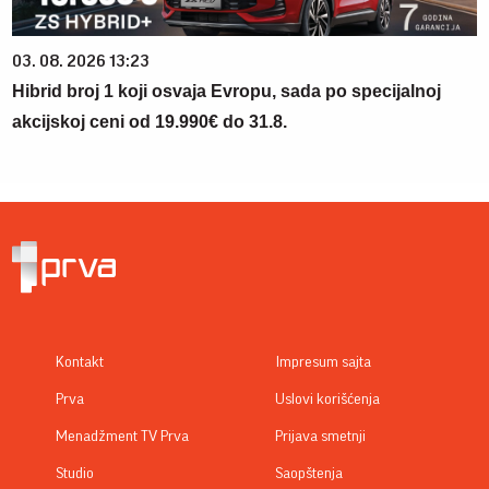
03. 08. 2026 13:23
Hibrid broj 1 koji osvaja Evropu, sada po specijalnoj
akcijskoj ceni od 19.990€ do 31.8.
Kontakt
Impresum sajta
Prva
Uslovi korišćenja
Menadžment TV Prva
Prijava smetnji
Studio
Saopštenja