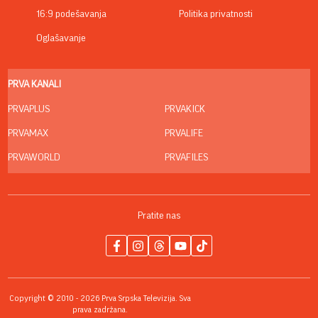
16:9 podešavanja
Politika privatnosti
Oglašavanje
PRVA KANALI
PRVAPLUS
PRVAKICK
PRVAMAX
PRVALIFE
PRVAWORLD
PRVAFILES
Pratite nas
Copyright © 2010 - 2026 Prva Srpska Televizija. Sva
prava zadržana.