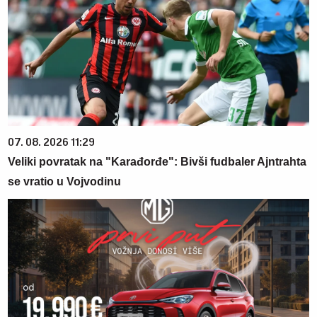
07. 08. 2026 11:29
Veliki povratak na "Karađorđe": Bivši fudbaler Ajntrahta
se vratio u Vojvodinu