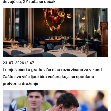
devojčica, XY rađa se dečak
23. 07. 2026 12:47
Letnje večeri u gradu više nisu rezervisane za vikend:
Zašto sve više ljudi bira večeru koja se spontano
pretvori u druženje