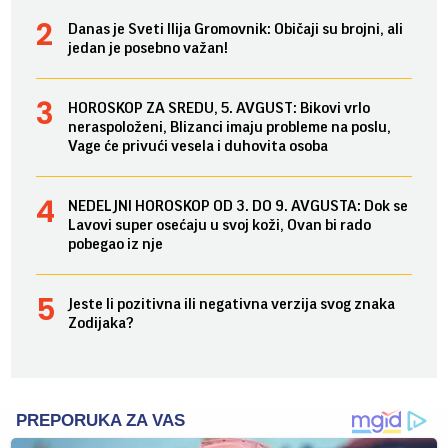
Danas je Sveti Ilija Gromovnik: Običaji su brojni, ali
jedan je posebno važan!
HOROSKOP ZA SREDU, 5. AVGUST: Bikovi vrlo
neraspoloženi, Blizanci imaju probleme na poslu,
Vage će privući vesela i duhovita osoba
NEDELJNI HOROSKOP OD 3. DO 9. AVGUSTA: Dok se
Lavovi super osećaju u svoj koži, Ovan bi rado
pobegao iz nje
Jeste li pozitivna ili negativna verzija svog znaka
Zodijaka?