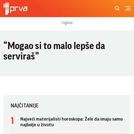
“Mogao si to malo lepše da
serviraš”
NAJČITANIJE
Najveći materijalisti horoskopa: Žele da imaju samo
najbolje u životu