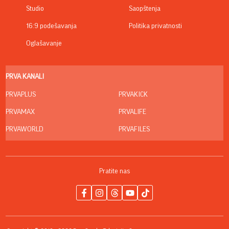
Studio
Saopštenja
16:9 podešavanja
Politika privatnosti
Oglašavanje
PRVA KANALI
PRVAPLUS
PRVAKICK
PRVAMAX
PRVALIFE
PRVAWORLD
PRVAFILES
Pratite nas