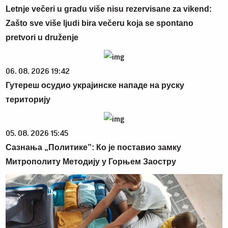
Letnje večeri u gradu više nisu rezervisane za vikend:
Zašto sve više ljudi bira večeru koja se spontano
pretvori u druženje
06. 08. 2026 19:42
Гутереш осудио украјинске нападе на руску
територију
05. 08. 2026 15:45
Сазнања „Политике”: Ко је поставио замку
Митрополиту Методију у Горњем Заостру