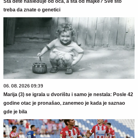
Šta dete nasleđuje od oca, a šta od majke? Sve što
treba da znate o genetici
06. 08. 2026 09:39
Marija (3) se igrala u dvorištu i samo je nestala: Posle 42
godine otac je pronašao, zanemeo je kada je saznao
gde je bila