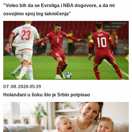
"Voleo bih da se Evroliga i NBA dogovore, a da mi
osvojimo spoj tog takmičenja"
07. 08. 2026 05:39
Holanđani u šoku što je Srbin potpisao