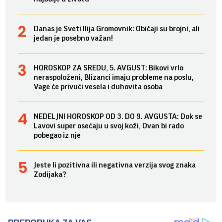
Danas je Sveti Ilija Gromovnik: Običaji su brojni, ali
jedan je posebno važan!
HOROSKOP ZA SREDU, 5. AVGUST: Bikovi vrlo
neraspoloženi, Blizanci imaju probleme na poslu,
Vage će privući vesela i duhovita osoba
NEDELJNI HOROSKOP OD 3. DO 9. AVGUSTA: Dok se
Lavovi super osećaju u svoj koži, Ovan bi rado
pobegao iz nje
Jeste li pozitivna ili negativna verzija svog znaka
Zodijaka?