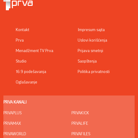
Kontakt
Impresum sajta
Prva
Uslovi korišćenja
Menadžment TV Prva
Prijava smetnji
Studio
Saopštenja
16:9 podešavanja
Politika privatnosti
Oglašavanje
PRVA KANALI
PRVAPLUS
PRVAKICK
PRVAMAX
PRVALIFE
PRVAWORLD
PRVAFILES