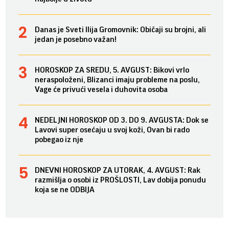
Danas je Sveti Ilija Gromovnik: Običaji su brojni, ali
jedan je posebno važan!
HOROSKOP ZA SREDU, 5. AVGUST: Bikovi vrlo
neraspoloženi, Blizanci imaju probleme na poslu,
Vage će privući vesela i duhovita osoba
NEDELJNI HOROSKOP OD 3. DO 9. AVGUSTA: Dok se
Lavovi super osećaju u svoj koži, Ovan bi rado
pobegao iz nje
DNEVNI HOROSKOP ZA UTORAK, 4. AVGUST: Rak
razmišlja o osobi iz PROŠLOSTI, Lav dobija ponudu
koja se ne ODBIJA