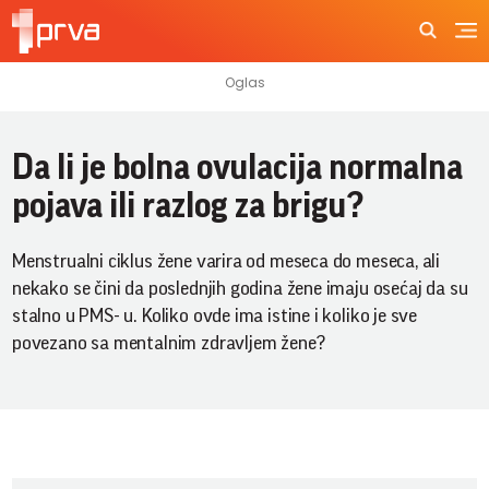
Da li je bolna ovulacija normalna
pojava ili razlog za brigu?
Menstrualni ciklus žene varira od meseca do meseca, ali
nekako se čini da poslednjih godina žene imaju osećaj da su
stalno u PMS- u. Koliko ovde ima istine i koliko je sve
povezano sa mentalnim zdravljem žene?