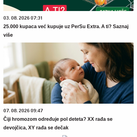
03. 08. 2026 07:31
25.000 kupaca već kupuje uz PerSu Extra. A ti? Saznaj
više
07. 08. 2026 09:47
Čiji hromozom određuje pol deteta? XX rađa se
devojčica, XY rađa se dečak