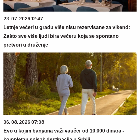
23. 07. 2026 12:47
Letnje večeri u gradu više nisu rezervisane za vikend:
Zašto sve više ljudi bira večeru koja se spontano
pretvori u druženje
06. 08. 2026 07:08
Evo u kojim banjama važi vaučer od 10.000 dinara -
kompletan spisak destinacija u Srbiji