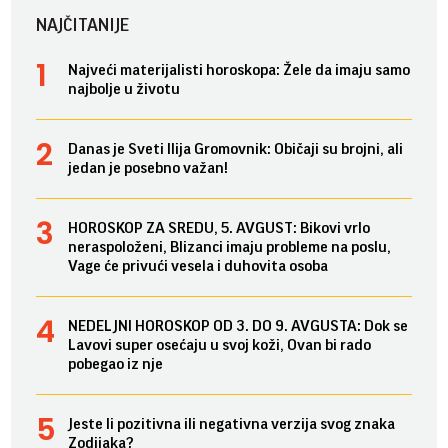
NAJČITANIJE
Najveći materijalisti horoskopa: Žele da imaju samo
najbolje u životu
Danas je Sveti Ilija Gromovnik: Običaji su brojni, ali
jedan je posebno važan!
HOROSKOP ZA SREDU, 5. AVGUST: Bikovi vrlo
neraspoloženi, Blizanci imaju probleme na poslu,
Vage će privući vesela i duhovita osoba
NEDELJNI HOROSKOP OD 3. DO 9. AVGUSTA: Dok se
Lavovi super osećaju u svoj koži, Ovan bi rado
pobegao iz nje
Jeste li pozitivna ili negativna verzija svog znaka
Zodijaka?