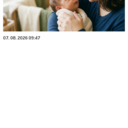
07. 08. 2026 09:47
Čiji hromozom određuje pol deteta? XX rađa se
devojčica, XY rađa se dečak
07. 08. 2026 09:14
Сазнања „Политике”: Црна Гора следећа у војном
савезу Загреба, Тиране и Приштине