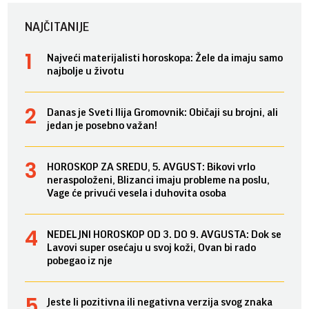
NAJČITANIJE
Najveći materijalisti horoskopa: Žele da imaju samo
najbolje u životu
Danas je Sveti Ilija Gromovnik: Običaji su brojni, ali
jedan je posebno važan!
HOROSKOP ZA SREDU, 5. AVGUST: Bikovi vrlo
neraspoloženi, Blizanci imaju probleme na poslu,
Vage će privući vesela i duhovita osoba
NEDELJNI HOROSKOP OD 3. DO 9. AVGUSTA: Dok se
Lavovi super osećaju u svoj koži, Ovan bi rado
pobegao iz nje
Jeste li pozitivna ili negativna verzija svog znaka