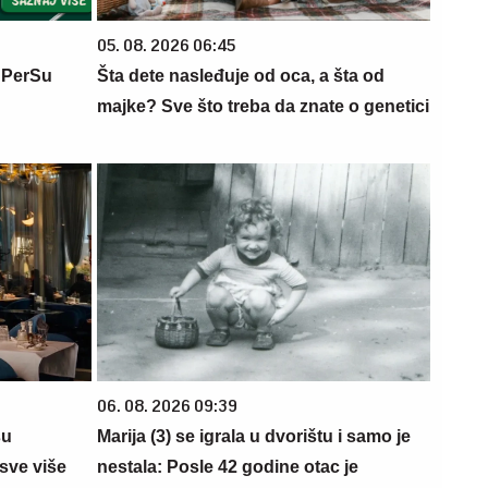
05. 08. 2026 06:45
 PerSu
Šta dete nasleđuje od oca, a šta od
majke? Sve što treba da znate o genetici
06. 08. 2026 09:39
su
Marija (3) se igrala u dvorištu i samo je
sve više
nestala: Posle 42 godine otac je