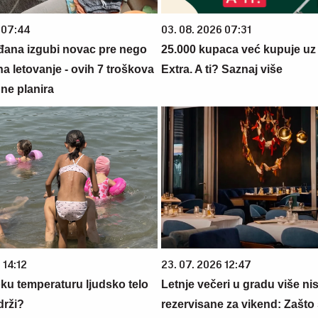
 07:44
03. 08. 2026 07:31
đana izgubi novac pre nego
25.000 kupaca već kupuje uz
na letovanje - ovih 7 troškova
Extra. A ti? Saznaj više
ne planira
 14:12
23. 07. 2026 12:47
oku temperaturu ljudsko telo
Letnje večeri u gradu više ni
drži?
rezervisane za vikend: Zašto 