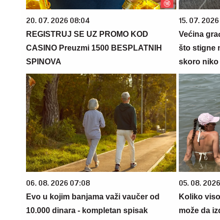
20. 07. 2026 08:04
15. 07. 2026
REGISTRUJ SE UZ PROMO KOD
Većina gra
CASINO Preuzmi 1500 BESPLATNIH
što stigne 
SPINOVA
skoro niko 
06. 08. 2026 07:08
05. 08. 2026
Evo u kojim banjama važi vaučer od
Koliko vis
10.000 dinara - kompletan spisak
može da iz