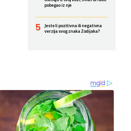
pobegao iz nje
Jeste li pozitivna ili negativna
verzija svog znaka Zodijaka?