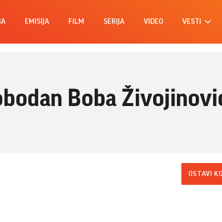
MA
EMISIJA
FILM
SERIJA
VIDEO
VESTI
obodan Boba Živojinovi
OSTAVI K