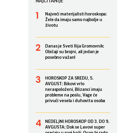
NAJČITANIJE
Najveći materijalisti horoskopa:
Žele da imaju samo najbolje u
životu
Danas je Sveti Ilija Gromovnik:
Običaji su brojni, ali jedan je
posebno važan!
HOROSKOP ZA SREDU, 5.
AVGUST: Bikovi vrlo
neraspoloženi, Blizanci imaju
probleme na poslu, Vage će
privući vesela i duhovita osoba
NEDELJNI HOROSKOP OD 3. DO 9.
AVGUSTA: Dok se Lavovi super
osećaju u svoj koži, Ovan bi rado