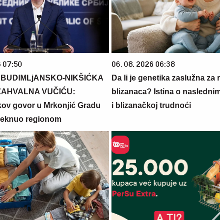
6 07:50
06. 08. 2026 06:38
 BUDIMLjANSKO-NIKŠIĆKA
Da li je genetika zaslužna za 
AHVALNA VUČIĆU:
blizanaca? Istina o nasledni
ov govor u Mrkonjić Gradu
i blizanačkoj trudnoći
jeknuo regionom