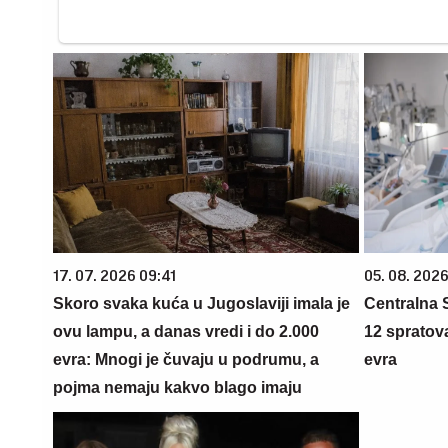
17. 07. 2026 09:41
05. 08. 2026
Skoro svaka kuća u Jugoslaviji imala je
Centralna S
ovu lampu, a danas vredi i do 2.000
12 spratova
evra: Mnogi je čuvaju u podrumu, a
evra
pojma nemaju kakvo blago imaju