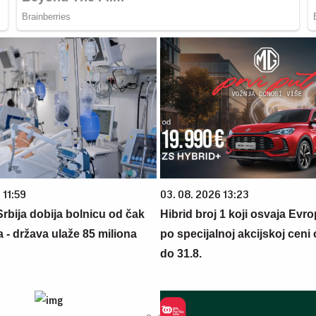
 11:59
03. 08. 2026 13:23
rbija dobija bolnicu od čak
Hibrid broj 1 koji osvaja Evr
 - država ulaže 85 miliona
po specijalnoj akcijskoj ceni
do 31.8.