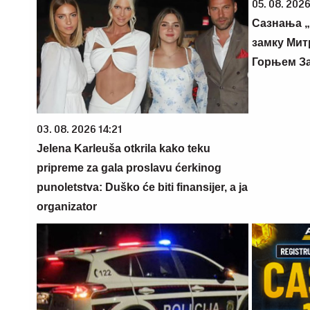
05. 08. 2026
Сазнања „
замку Мит
Горњем З
03. 08. 2026 14:21
Jelena Karleuša otkrila kako teku
pripreme za gala proslavu ćerkinog
punoletstva: Duško će biti finansijer, a ja
organizator