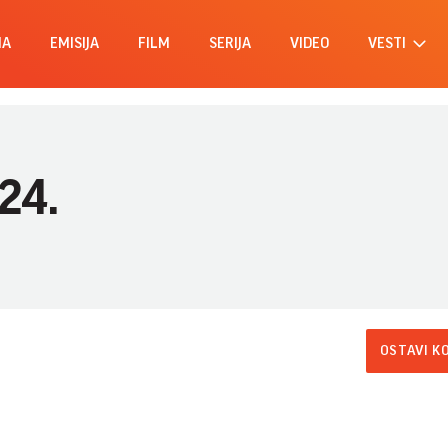
MA
EMISIJA
FILM
SERIJA
VIDEO
VESTI
24.
OSTAVI K