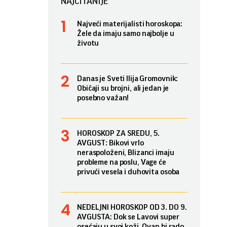
NAJČITANIJE
Najveći materijalisti horoskopa:
Žele da imaju samo najbolje u
životu
Danas je Sveti Ilija Gromovnik:
Običaji su brojni, ali jedan je
posebno važan!
HOROSKOP ZA SREDU, 5.
AVGUST: Bikovi vrlo
neraspoloženi, Blizanci imaju
probleme na poslu, Vage će
privući vesela i duhovita osoba
NEDELJNI HOROSKOP OD 3. DO 9.
AVGUSTA: Dok se Lavovi super
osećaju u svoj koži, Ovan bi rado