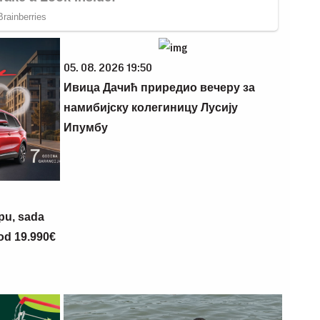
05. 08. 2026 19:50
Ивица Дачић приредио вечеру за
намибијску колегиницу Лусију
Ипумбу
opu, sada
 od 19.990€