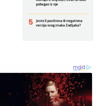
pobegao iz nje
Jeste li pozitivna ili negativna
verzija svog znaka Zodijaka?