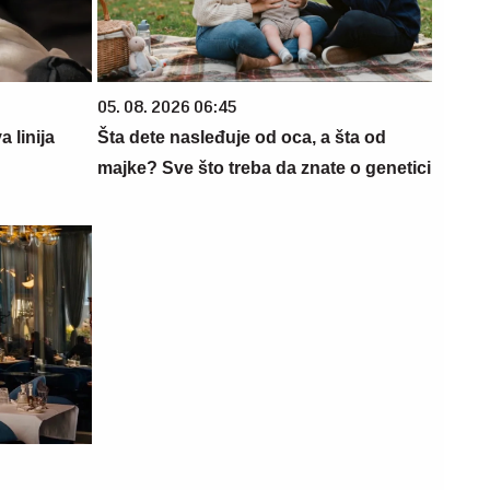
05. 08. 2026 06:45
 linija
Šta dete nasleđuje od oca, a šta od
majke? Sve što treba da znate o genetici