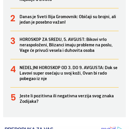
Danas je Sveti Ilija Gromovnik: Običaji su brojni, ali
jedan je posebno važan!
HOROSKOP ZA SREDU, 5. AVGUST: Bikovi vrlo
neraspoloženi, Blizanci imaju probleme na poslu,
Vage će privući vesela i duhovita osoba
NEDELJNI HOROSKOP OD 3. DO 9. AVGUSTA: Dok se
Lavovi super osećaju u svoj koži, Ovan bi rado
pobegao iz nje
Jeste li pozitivna ili negativna verzija svog znaka
Zodijaka?