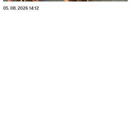
05. 08. 2026 14:12
Koliko visoku temperaturu ljudsko telo može da izdrži?
20. 07. 2026 08:04
REGISTRUJ SE UZ PROMO KOD CASINO Preuzmi 1500
BESPLATNIH SPINOVA