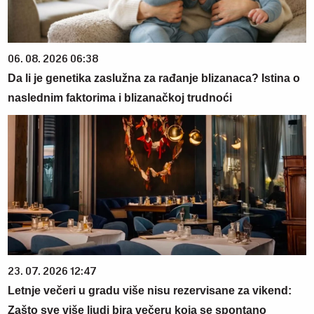
06. 08. 2026 06:38
Da li je genetika zaslužna za rađanje blizanaca? Istina o
naslednim faktorima i blizanačkoj trudnoći
23. 07. 2026 12:47
Letnje večeri u gradu više nisu rezervisane za vikend:
Zašto sve više ljudi bira večeru koja se spontano