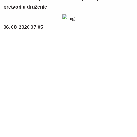
pretvori u druženje
06. 08. 2026 07:05
Димна завјеса из Брисела и Загреба: Медијска прича
о "српском свету" само је параван за хрватско
покоравање Црне Горе!
05. 08. 2026 11:59
Centralna Srbija dobija bolnicu od čak 12 spratova -