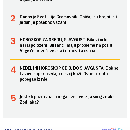
Danas je Sveti Ilija Gromovnik: Običaji su brojni, ali
jedan je posebno važan!
HOROSKOP ZA SREDU, 5. AVGUST: Bikovi vrlo
neraspoloženi, Blizanci imaju probleme na poslu,
Vage će privući vesela i duhovita osoba
NEDELJNI HOROSKOP OD 3. DO 9. AVGUSTA: Dok se
Lavovi super osećaju u svoj koži, Ovan bi rado
pobegao iz nje
Jeste li pozitivna ili negativna verzija svog znaka
Zodijaka?