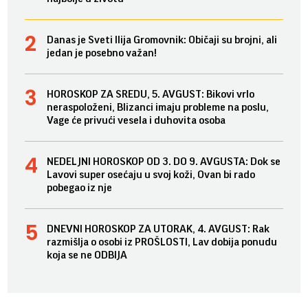
Danas je Sveti Ilija Gromovnik: Običaji su brojni, ali
jedan je posebno važan!
HOROSKOP ZA SREDU, 5. AVGUST: Bikovi vrlo
neraspoloženi, Blizanci imaju probleme na poslu,
Vage će privući vesela i duhovita osoba
NEDELJNI HOROSKOP OD 3. DO 9. AVGUSTA: Dok se
Lavovi super osećaju u svoj koži, Ovan bi rado
pobegao iz nje
DNEVNI HOROSKOP ZA UTORAK, 4. AVGUST: Rak
razmišlja o osobi iz PROŠLOSTI, Lav dobija ponudu
koja se ne ODBIJA