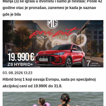
Marija (3) se igrala u dvorištu i samo je nestala: Posle 42
godine otac je pronašao, zanemeo je kada je saznao
gde je bila
03. 08. 2026 13:23
Hibrid broj 1 koji osvaja Evropu, sada po specijalnoj
akcijskoj ceni od 19.990€ do 31.8.