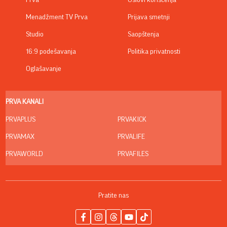
Prva
Uslovi korišćenja
Menadžment TV Prva
Prijava smetnji
Studio
Saopštenja
16:9 podešavanja
Politika privatnosti
Oglašavanje
PRVA KANALI
PRVAPLUS
PRVAKICK
PRVAMAX
PRVALIFE
PRVAWORLD
PRVAFILES
Pratite nas