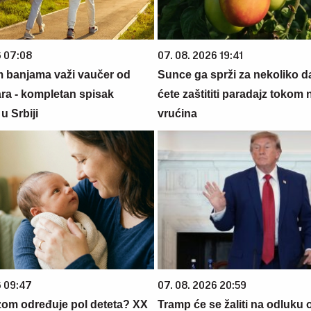
6 07:08
07. 08. 2026 19:41
m banjama važi vaučer od
Sunce ga sprži za nekoliko 
ara - kompletan spisak
ćete zaštititi paradajz tokom 
u Srbiji
vrućina
6 09:47
07. 08. 2026 20:59
zom određuje pol deteta? XX
Tramp će se žaliti na odluku 