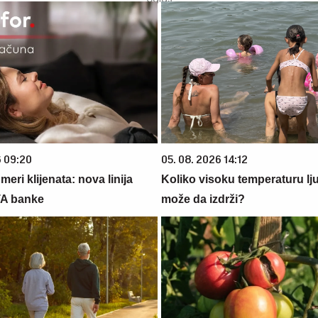
6 09:20
05. 08. 2026 14:12
eri klijenata: nova linija
Koliko visoku temperaturu lj
TA banke
može da izdrži?