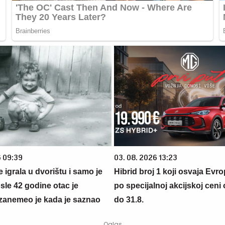
6 09:39
03. 08. 2026 13:23
se igrala u dvorištu i samo je
Hibrid broj 1 koji osvaja Evr
sle 42 godine otac je
po specijalnoj akcijskoj ceni
zanemeo je kada je saznao
do 31.8.