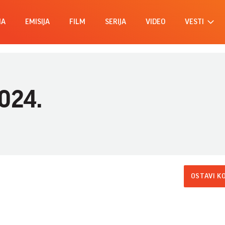
MA
EMISIJA
FILM
SERIJA
VIDEO
VESTI
2024.
OSTAVI K