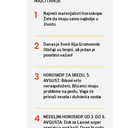
NAJČITANIJE
Najveći materijalisti horoskopa:
Žele da imaju samo najbolje u
životu
Danas je Sveti Ilija Gromovnik:
Običaji su brojni, ali jedan je
posebno važan!
HOROSKOP ZA SREDU, 5.
AVGUST: Bikovi vrlo
neraspoloženi, Blizanci imaju
probleme na poslu, Vage će
privući vesela i duhovita osoba
NEDELJNI HOROSKOP OD 3. DO 9.
AVGUSTA: Dok se Lavovi super
osećaju u svoj koži, Ovan bi rado