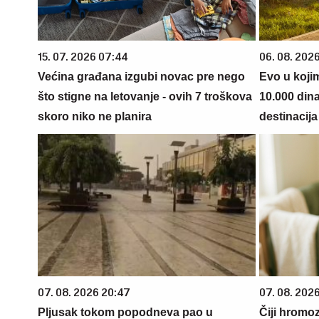
15. 07. 2026 07:44
06. 08. 202
Većina građana izgubi novac pre nego
Evo u koji
što stigne na letovanje - ovih 7 troškova
10.000 din
skoro niko ne planira
destinacija 
07. 08. 2026 20:47
07. 08. 202
Pljusak tokom popodneva pao u
Čiji hromo