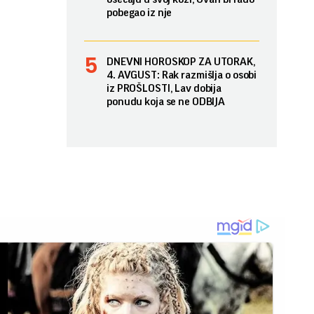
pobegao iz nje
DNEVNI HOROSKOP ZA UTORAK,
4. AVGUST: Rak razmišlja o osobi
iz PROŠLOSTI, Lav dobija
ponudu koja se ne ODBIJA