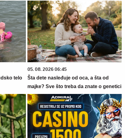
05. 08. 2026 06:45
udsko telo
Šta dete nasleđuje od oca, a šta od
majke? Sve što treba da znate o genetici