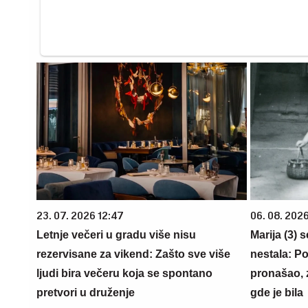
23. 07. 2026 12:47
06. 08. 202
Letnje večeri u gradu više nisu
Marija (3) 
rezervisane za vikend: Zašto sve više
nestala: Po
ljudi bira večeru koja se spontano
pronašao, 
pretvori u druženje
gde je bila