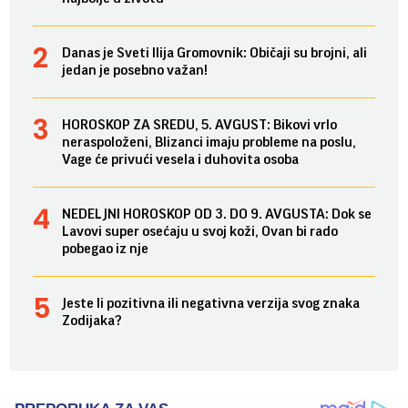
Danas je Sveti Ilija Gromovnik: Običaji su brojni, ali
jedan je posebno važan!
HOROSKOP ZA SREDU, 5. AVGUST: Bikovi vrlo
neraspoloženi, Blizanci imaju probleme na poslu,
Vage će privući vesela i duhovita osoba
NEDELJNI HOROSKOP OD 3. DO 9. AVGUSTA: Dok se
Lavovi super osećaju u svoj koži, Ovan bi rado
pobegao iz nje
Jeste li pozitivna ili negativna verzija svog znaka
Zodijaka?