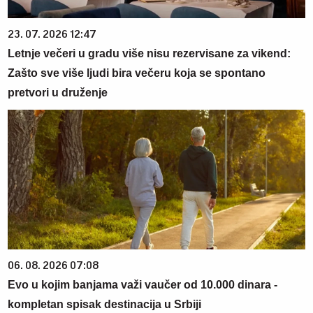
23. 07. 2026 12:47
Letnje večeri u gradu više nisu rezervisane za vikend:
Zašto sve više ljudi bira večeru koja se spontano
pretvori u druženje
06. 08. 2026 07:08
Evo u kojim banjama važi vaučer od 10.000 dinara -
kompletan spisak destinacija u Srbiji