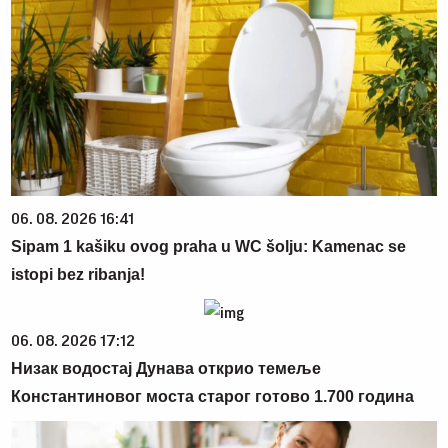
06. 08. 2026 16:41
Sipam 1 kašiku ovog praha u WC šolju: Kamenac se
istopi bez ribanja!
06. 08. 2026 17:12
Низак водостај Дунава открио темеље
Константиновог моста старог готово 1.700 година