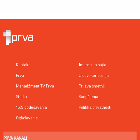
Kontakt
Impresum sajta
Prva
Uslovi korišćenja
Menadžment TV Prva
Prijava smetnji
Studio
Saopštenja
16:9 podešavanja
Politika privatnosti
Oglašavanje
PRVA KANALI