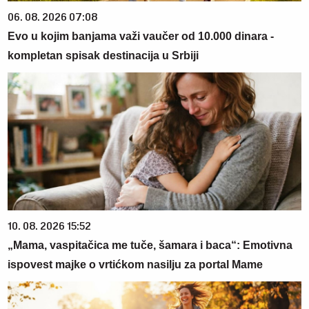
06. 08. 2026 07:08
Evo u kojim banjama važi vaučer od 10.000 dinara -
kompletan spisak destinacija u Srbiji
10. 08. 2026 15:52
„Mama, vaspitačica me tuče, šamara i baca“: Emotivna
ispovest majke o vrtićkom nasilju za portal Mame