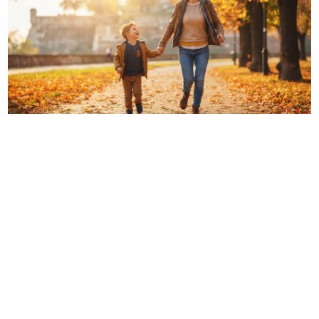
10. 08. 2026 13:14
Roditelji, dobro proverite koliko vam država uplaćuje
novca do septembra: Mnogi ne znaju da imaju pravo na
ovaj novac