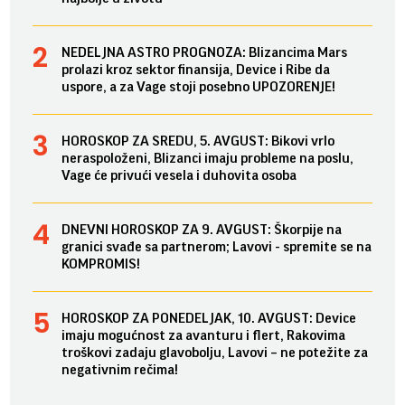
NEDELJNA ASTRO PROGNOZA: Blizancima Mars
prolazi kroz sektor finansija, Device i Ribe da
uspore, a za Vage stoji posebno UPOZORENJE!
HOROSKOP ZA SREDU, 5. AVGUST: Bikovi vrlo
neraspoloženi, Blizanci imaju probleme na poslu,
Vage će privući vesela i duhovita osoba
DNEVNI HOROSKOP ZA 9. AVGUST: Škorpije na
granici svađe sa partnerom; Lavovi - spremite se na
KOMPROMIS!
HOROSKOP ZA PONEDELJAK, 10. AVGUST: Device
imaju mogućnost za avanturu i flert, Rakovima
troškovi zadaju glavobolju, Lavovi – ne potežite za
negativnim rečima!