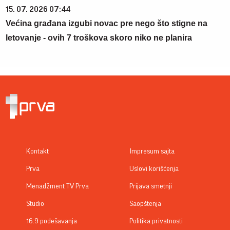
15. 07. 2026 07:44
Većina građana izgubi novac pre nego što stigne na
letovanje - ovih 7 troškova skoro niko ne planira
Kontakt
Impresum sajta
Prva
Uslovi korišćenja
Menadžment TV Prva
Prijava smetnji
Studio
Saopštenja
16:9 podešavanja
Politika privatnosti