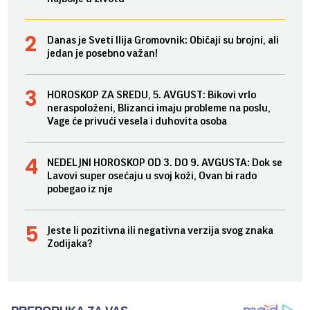
Danas je Sveti Ilija Gromovnik: Običaji su brojni, ali
jedan je posebno važan!
HOROSKOP ZA SREDU, 5. AVGUST: Bikovi vrlo
neraspoloženi, Blizanci imaju probleme na poslu,
Vage će privući vesela i duhovita osoba
NEDELJNI HOROSKOP OD 3. DO 9. AVGUSTA: Dok se
Lavovi super osećaju u svoj koži, Ovan bi rado
pobegao iz nje
Jeste li pozitivna ili negativna verzija svog znaka
Zodijaka?