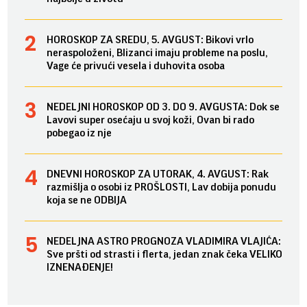
HOROSKOP ZA SREDU, 5. AVGUST: Bikovi vrlo
neraspoloženi, Blizanci imaju probleme na poslu,
Vage će privući vesela i duhovita osoba
NEDELJNI HOROSKOP OD 3. DO 9. AVGUSTA: Dok se
Lavovi super osećaju u svoj koži, Ovan bi rado
pobegao iz nje
DNEVNI HOROSKOP ZA UTORAK, 4. AVGUST: Rak
razmišlja o osobi iz PROŠLOSTI, Lav dobija ponudu
koja se ne ODBIJA
NEDELJNA ASTRO PROGNOZA VLADIMIRA VLAJIĆA:
Sve pršti od strasti i flerta, jedan znak čeka VELIKO
IZNENAĐENJE!