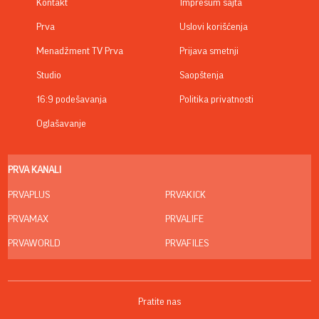
Kontakt
Impresum sajta
Prva
Uslovi korišćenja
Menadžment TV Prva
Prijava smetnji
Studio
Saopštenja
16:9 podešavanja
Politika privatnosti
Oglašavanje
PRVA KANALI
PRVAPLUS
PRVAKICK
PRVAMAX
PRVALIFE
PRVAWORLD
PRVAFILES
Pratite nas