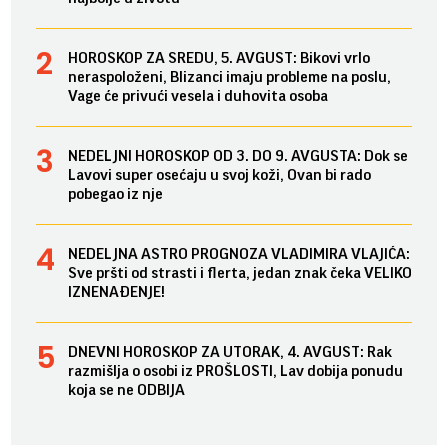
HOROSKOP ZA SREDU, 5. AVGUST: Bikovi vrlo
neraspoloženi, Blizanci imaju probleme na poslu,
Vage će privući vesela i duhovita osoba
NEDELJNI HOROSKOP OD 3. DO 9. AVGUSTA: Dok se
Lavovi super osećaju u svoj koži, Ovan bi rado
pobegao iz nje
NEDELJNA ASTRO PROGNOZA VLADIMIRA VLAJIĆA:
Sve pršti od strasti i flerta, jedan znak čeka VELIKO
IZNENAĐENJE!
DNEVNI HOROSKOP ZA UTORAK, 4. AVGUST: Rak
razmišlja o osobi iz PROŠLOSTI, Lav dobija ponudu
koja se ne ODBIJA