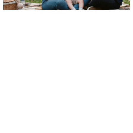
05. 08. 2026 06:45
Šta dete nasleđuje od oca, a šta od majke? Sve što
treba da znate o genetici
06. 08. 2026 20:00
"Godinama je imao psihičke probleme, lečio se":
Komšinica otkriva nove detalje jezivog zločina na
Novom Beogradu