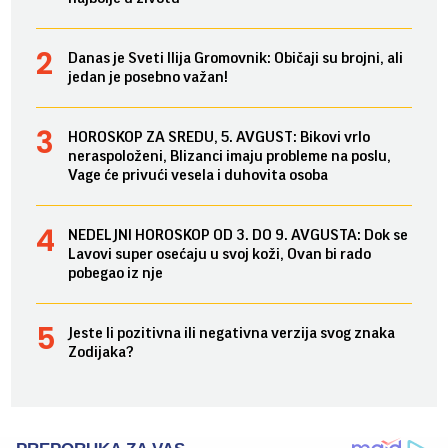
Danas je Sveti Ilija Gromovnik: Običaji su brojni, ali
jedan je posebno važan!
HOROSKOP ZA SREDU, 5. AVGUST: Bikovi vrlo
neraspoloženi, Blizanci imaju probleme na poslu,
Vage će privući vesela i duhovita osoba
NEDELJNI HOROSKOP OD 3. DO 9. AVGUSTA: Dok se
Lavovi super osećaju u svoj koži, Ovan bi rado
pobegao iz nje
Jeste li pozitivna ili negativna verzija svog znaka
Zodijaka?