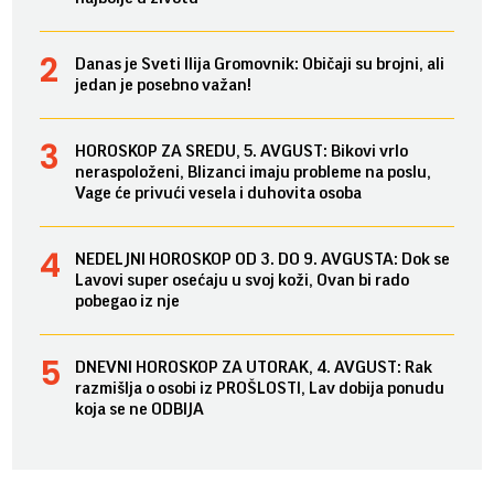
Danas je Sveti Ilija Gromovnik: Običaji su brojni, ali
jedan je posebno važan!
HOROSKOP ZA SREDU, 5. AVGUST: Bikovi vrlo
neraspoloženi, Blizanci imaju probleme na poslu,
Vage će privući vesela i duhovita osoba
NEDELJNI HOROSKOP OD 3. DO 9. AVGUSTA: Dok se
Lavovi super osećaju u svoj koži, Ovan bi rado
pobegao iz nje
DNEVNI HOROSKOP ZA UTORAK, 4. AVGUST: Rak
razmišlja o osobi iz PROŠLOSTI, Lav dobija ponudu
koja se ne ODBIJA