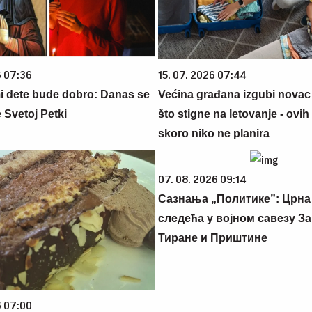
6 07:36
15. 07. 2026 07:44
 dete bude dobro: Danas se
Većina građana izgubi novac
 Svetoj Petki
što stigne na letovanje - ovih
skoro niko ne planira
07. 08. 2026 09:14
Сазнања „Политике”: Црна
следећа у војном савезу За
Тиране и Приштине
6 07:00