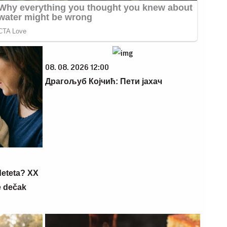
08. 08. 2026 12:00
Драгољуб Којчић: Пети јахач
deteta? XX
e dečak