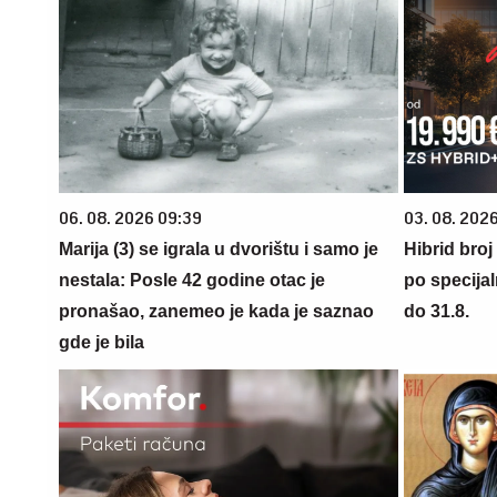
06. 08. 2026 09:39
03. 08. 2026
Marija (3) se igrala u dvorištu i samo je
Hibrid broj
nestala: Posle 42 godine otac je
po specijal
pronašao, zanemeo je kada je saznao
do 31.8.
gde je bila