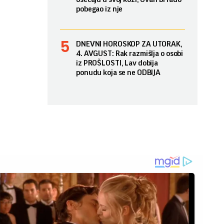
pobegao iz nje
DNEVNI HOROSKOP ZA UTORAK,
4. AVGUST: Rak razmišlja o osobi
iz PROŠLOSTI, Lav dobija
ponudu koja se ne ODBIJA