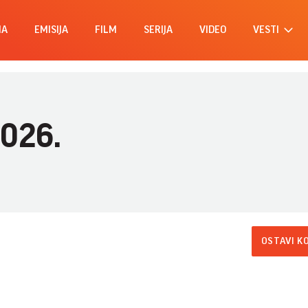
MA
EMISIJA
FILM
SERIJA
VIDEO
VESTI
2026.
OSTAVI K