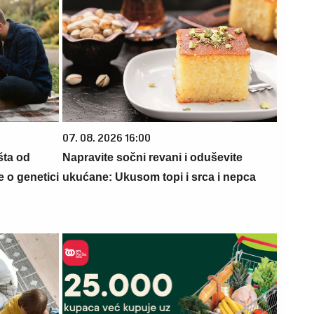
07. 08. 2026 16:00
šta od
Napravite sočni revani i oduševite
 o genetici
ukućane: Ukusom topi i srca i nepca