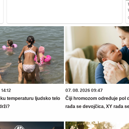
 14:12
07. 08. 2026 09:47
oku temperaturu ljudsko telo
Čiji hromozom određuje pol 
drži?
rađa se devojčica, XY rađa s