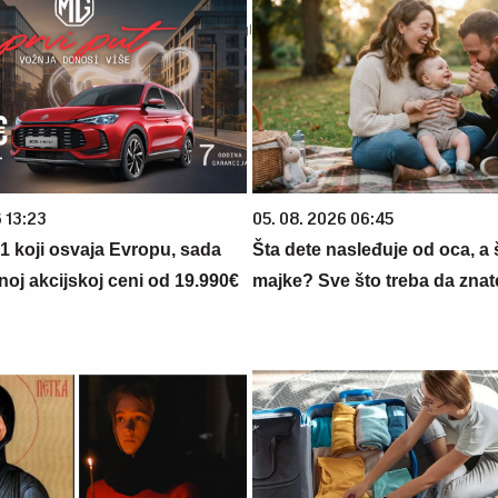
 13:23
05. 08. 2026 06:45
 1 koji osvaja Evropu, sada
Šta dete nasleđuje od oca, a 
noj akcijskoj ceni od 19.990€
majke? Sve što treba da znate