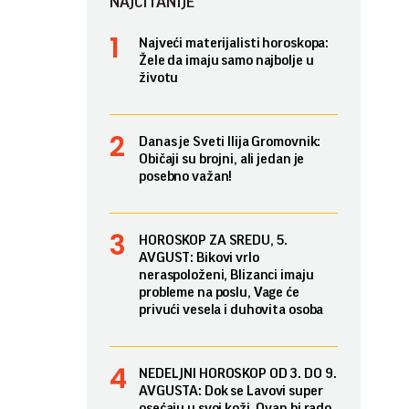
NAJČITANIJE
Najveći materijalisti horoskopa:
Žele da imaju samo najbolje u
životu
Danas je Sveti Ilija Gromovnik:
Običaji su brojni, ali jedan je
posebno važan!
HOROSKOP ZA SREDU, 5.
AVGUST: Bikovi vrlo
neraspoloženi, Blizanci imaju
probleme na poslu, Vage će
privući vesela i duhovita osoba
NEDELJNI HOROSKOP OD 3. DO 9.
AVGUSTA: Dok se Lavovi super
osećaju u svoj koži, Ovan bi rado