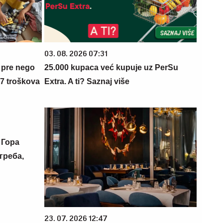
03. 08. 2026 07:31
 pre nego
25.000 kupaca već kupuje uz PerSu
 7 troškova
Extra. A ti? Saznaj više
 Гора
греба,
23. 07. 2026 12:47