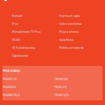
Kontakt
Impresum sajta
Prva
Uslovi korišćenja
Menadžment TV Prva
Prijava smetnji
Studio
Saopštenja
16:9 podešavanja
Politika privatnosti
Oglašavanje
PRVA KANALI
PRVAPLUS
PRVAKICK
PRVAMAX
PRVALIFE
PRVAWORLD
PRVAFILES