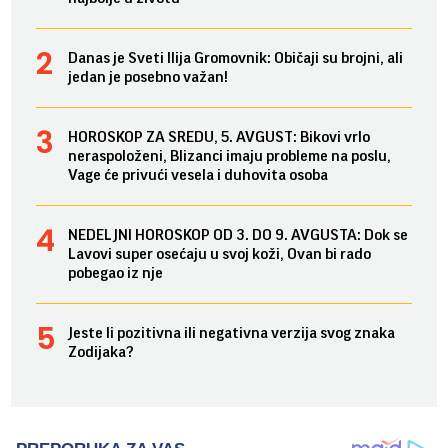
Danas je Sveti Ilija Gromovnik: Običaji su brojni, ali
jedan je posebno važan!
HOROSKOP ZA SREDU, 5. AVGUST: Bikovi vrlo
neraspoloženi, Blizanci imaju probleme na poslu,
Vage će privući vesela i duhovita osoba
NEDELJNI HOROSKOP OD 3. DO 9. AVGUSTA: Dok se
Lavovi super osećaju u svoj koži, Ovan bi rado
pobegao iz nje
Jeste li pozitivna ili negativna verzija svog znaka
Zodijaka?