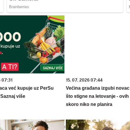
6 07:31
15. 07. 2026 07:44
aca već kupuje uz PerSu
Većina građana izgubi novac
? Saznaj više
što stigne na letovanje - ovih
skoro niko ne planira