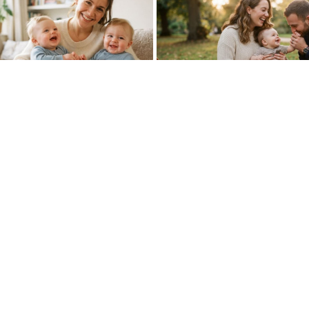
6 06:38
05. 08. 2026 06:45
netika zaslužna za rađanje
Šta dete nasleđuje od oca, a 
 Istina o naslednim faktorima
majke? Sve što treba da znate
oj trudnoći
06. 08. 2026 13:34
Вучевић: Ђилас је свестан 
политичким бродоломом