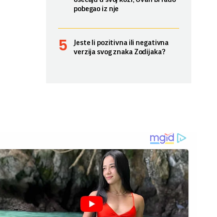
pobegao iz nje
Jeste li pozitivna ili negativna
verzija svog znaka Zodijaka?