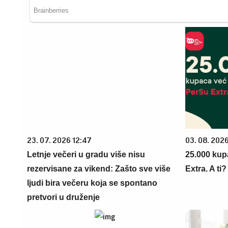
23. 07. 2026 12:47
03. 08. 202
Letnje večeri u gradu više nisu
25.000 kup
rezervisane za vikend: Zašto sve više
Extra. A ti
ljudi bira večeru koja se spontano
pretvori u druženje