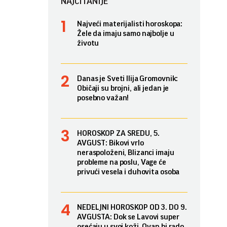
NAJČITANIJE
Najveći materijalisti horoskopa:
Žele da imaju samo najbolje u
životu
Danas je Sveti Ilija Gromovnik:
Običaji su brojni, ali jedan je
posebno važan!
HOROSKOP ZA SREDU, 5.
AVGUST: Bikovi vrlo
neraspoloženi, Blizanci imaju
probleme na poslu, Vage će
privući vesela i duhovita osoba
NEDELJNI HOROSKOP OD 3. DO 9.
AVGUSTA: Dok se Lavovi super
osećaju u svoj koži, Ovan bi rado