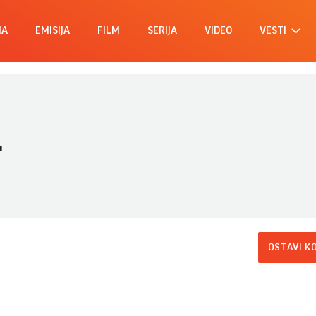
MA
EMISIJA
FILM
SERIJA
VIDEO
VESTI
.
OSTAVI K