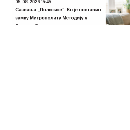
05. 08. 2026 15:45
Сазнања „Политике”: Ко је поставио
замку Митрополиту Методију у
Горњем Заостру
06. 08. 202
Da li je ge
blizanaca?
i blizanačk