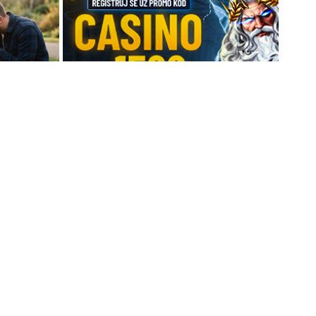
20. 07. 2026 08:04
šta od
REGISTRUJ SE UZ PROMO KOD
 o genetici
CASINO Preuzmi 1500 BESPLATNIH
SPINOVA
да је пред