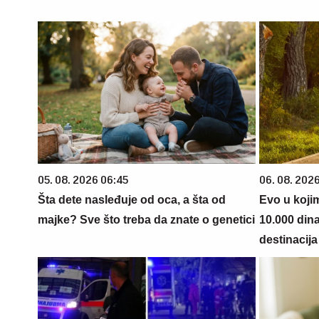
05. 08. 2026 06:45
06. 08. 202
Šta dete nasleđuje od oca, a šta od
Evo u koji
majke? Sve što treba da znate o genetici
10.000 din
destinacija 