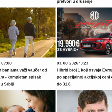
pretvori u druženje
6 07:08
03. 08. 2026 13:23
m banjama važi vaučer od
Hibrid broj 1 koji osvaja Evr
ara - kompletan spisak
po specijalnoj akcijskoj ceni
u Srbiji
do 31.8.