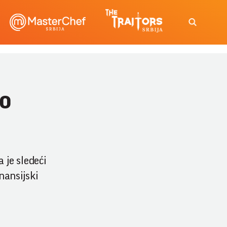
no
 je sledeći
nansijski