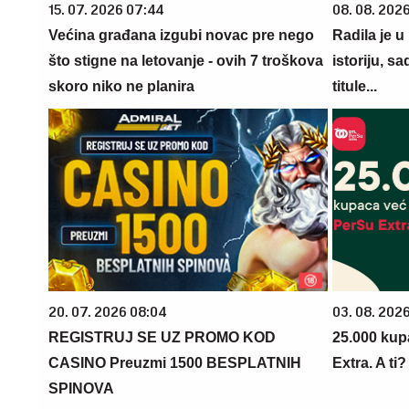
15. 07. 2026 07:44
08. 08. 202
Većina građana izgubi novac pre nego
Radila je u
što stigne na letovanje - ovih 7 troškova
istoriju, s
skoro niko ne planira
titule...
20. 07. 2026 08:04
03. 08. 202
REGISTRUJ SE UZ PROMO KOD
25.000 kup
CASINO Preuzmi 1500 BESPLATNIH
Extra. A ti
SPINOVA