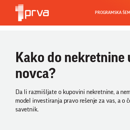
PROGRAMSKA ŠE
Kako do nekretnine 
novca?
Da li razmišljate o kupovini nekretnine, a n
model investiranja pravo rešenje za vas, a o č
savetnik.