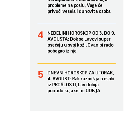
probleme na poslu, Vage će
privući vesela i duhovita osoba
NEDELJNI HOROSKOP OD 3. DO 9.
AVGUSTA: Dok se Lavovi super
osećaju u svoj koži, Ovan bi rado
pobegao iz nje
DNEVNI HOROSKOP ZA UTORAK,
4. AVGUST: Rak razmišlja o osobi
iz PROŠLOSTI, Lav dobija
ponudu koja se ne ODBIJA