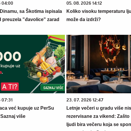
6 04:00
05. 08. 2026 14:12
 Dinamu, sa Škotima ispisala
Koliko visoku temperaturu lj
ad preuzela "đavolice" zarad
može da izdrži?
6 07:31
23. 07. 2026 12:47
aca već kupuje uz PerSu
Letnje večeri u gradu više ni
? Saznaj više
rezervisane za vikend: Zašto 
ljudi bira večeru koja se spo