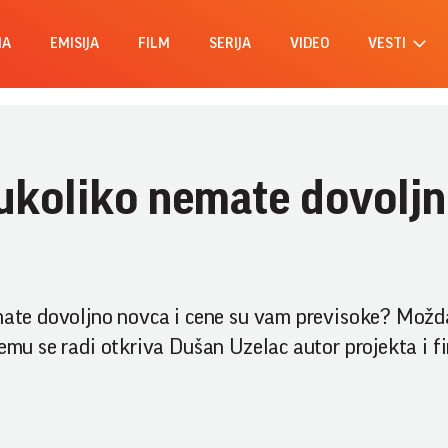
MA
EMISIJA
FILM
SERIJA
VIDEO
VESTI
ukoliko nemate dovolj
emate dovoljno novca i cene su vam previsoke? Možda
emu se radi otkriva Dušan Uzelac autor projekta i fi