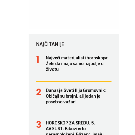
NAJČITANIJE
Najveći materijalisti horoskopa:
Žele da imaju samo najbolje u
životu
Danas je Sveti Ilija Gromovnik:
Običaji su brojni, ali jedan je
posebno važan!
HOROSKOP ZA SREDU, 5.
AVGUST: Bikovi vrlo
neraspoloženi, Blizanci imaju