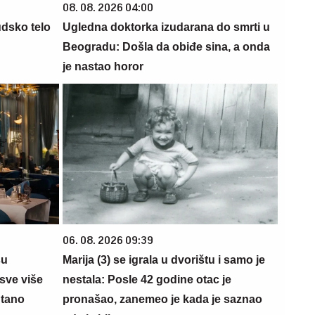
08. 08. 2026 04:00
udsko telo
Ugledna doktorka izudarana do smrti u
Beogradu: Došla da obiđe sina, a onda
je nastao horor
06. 08. 2026 09:39
su
Marija (3) se igrala u dvorištu i samo je
sve više
nestala: Posle 42 godine otac je
ntano
pronašao, zanemeo je kada je saznao