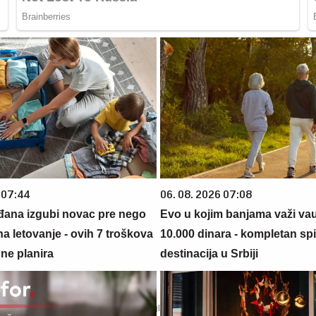
 07:44
06. 08. 2026 07:08
đana izgubi novac pre nego
Evo u kojim banjama važi va
na letovanje - ovih 7 troškova
10.000 dinara - kompletan sp
ne planira
destinacija u Srbiji