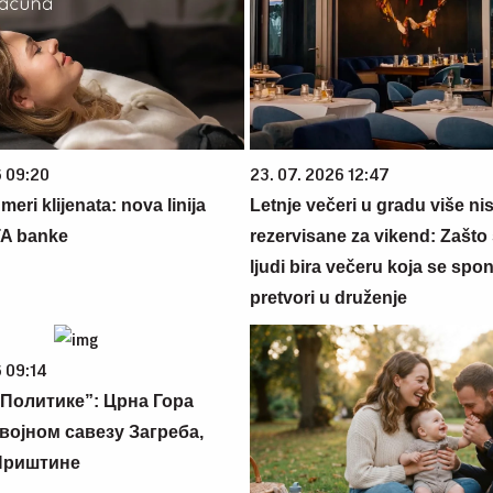
6 09:20
23. 07. 2026 12:47
eri klijenata: nova linija
Letnje večeri u gradu više ni
TA banke
rezervisane za vikend: Zašto 
ljudi bira večeru koja se spo
pretvori u druženje
 09:14
Политике”: Црна Гора
војном савезу Загреба,
Приштине