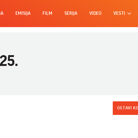
MA
EMISIJA
FILM
SERIJA
VIDEO
VESTI
025.
OSTAVI K