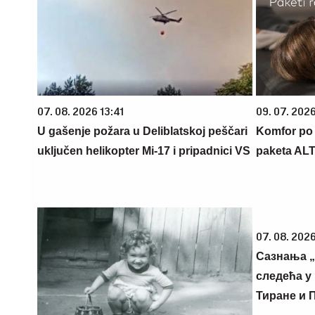
07. 08. 2026 13:41
09. 07. 202
U gašenje požara u Deliblatskoj peščari
Komfor po m
uključen helikopter Mi-17 i pripadnici VS
paketa AL
07. 08. 2026
Сазнања „
следећа у 
Тиране и 