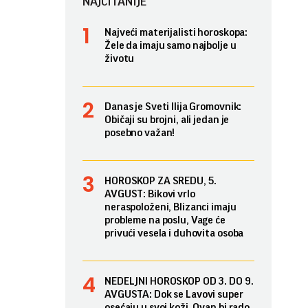
NAJČITANIJE
Najveći materijalisti horoskopa:
Žele da imaju samo najbolje u
životu
Danas je Sveti Ilija Gromovnik:
Običaji su brojni, ali jedan je
posebno važan!
HOROSKOP ZA SREDU, 5.
AVGUST: Bikovi vrlo
neraspoloženi, Blizanci imaju
probleme na poslu, Vage će
privući vesela i duhovita osoba
NEDELJNI HOROSKOP OD 3. DO 9.
AVGUSTA: Dok se Lavovi super
osećaju u svoj koži, Ovan bi rado