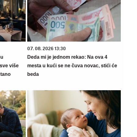
07. 08. 2026 13:30
su
Deda mi je jednom rekao: Na ova 4
sve više
mesta u kući se ne čuva novac, stići će
ntano
beda