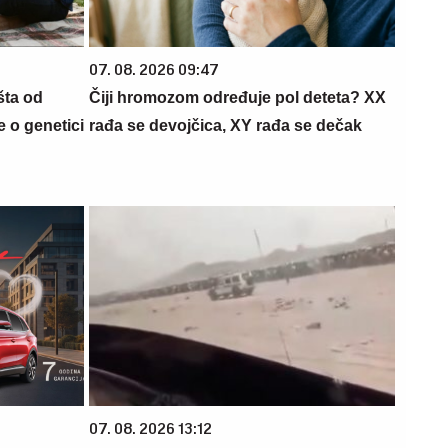
07. 08. 2026 09:47
šta od
Čiji hromozom određuje pol deteta? XX
 o genetici
rađa se devojčica, XY rađa se dečak
07. 08. 2026 13:12