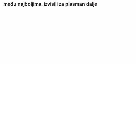
među najboljima, izvisili za plasman dalje
15. 07. 2026 07:44
Većina građana izgubi novac pre nego što stigne na
letovanje - ovih 7 troškova skoro niko ne planira
07. 08. 2026 15:07
Блокадери померили своје границе: За пожаре је
крива Српска православна црква