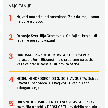
NAJČITANIJE
Najveći materijalisti horoskopa: Žele da imaju samo
najbolje u životu
Danas je Sveti Ilija Gromovnik: Običaji su brojni, ali
jedan je posebno važan!
HOROSKOP ZA SREDU, 5. AVGUST: Bikovi vrlo
neraspoloženi, Blizanci imaju probleme na poslu,
Vage će privući vesela i duhovita osoba
NEDELJNI HOROSKOP OD 3. DO 9. AVGUSTA: Dok se
Lavovi super osećaju u svoj koži, Ovan bi rado
pobegao iz nje
DNEVNI HOROSKOP ZA UTORAK, 4. AVGUST: Rak
razmišlja o osobi iz PROŠLOSTI, Lav dobija ponudu