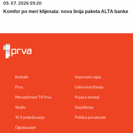
09. 07. 2026 09:20
Komfor po meri klijenata: nova linija paketa ALTA banke
Kontakt
Impresum sajta
Prva
Uslovi korišćenja
Menadžment TV Prva
Prijava smetnji
Studio
Saopštenja
16:9 podešavanja
Politika privatnosti
Oglašavanje