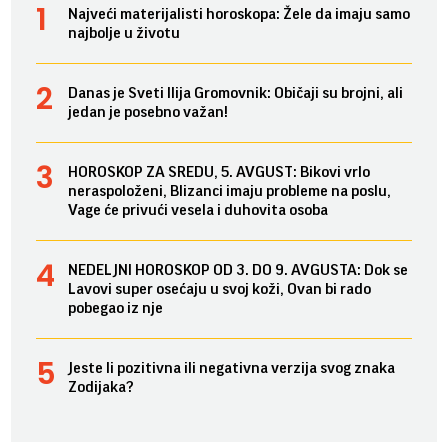
Najveći materijalisti horoskopa: Žele da imaju samo
najbolje u životu
Danas je Sveti Ilija Gromovnik: Običaji su brojni, ali
jedan je posebno važan!
HOROSKOP ZA SREDU, 5. AVGUST: Bikovi vrlo
neraspoloženi, Blizanci imaju probleme na poslu,
Vage će privući vesela i duhovita osoba
NEDELJNI HOROSKOP OD 3. DO 9. AVGUSTA: Dok se
Lavovi super osećaju u svoj koži, Ovan bi rado
pobegao iz nje
Jeste li pozitivna ili negativna verzija svog znaka
Zodijaka?