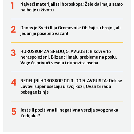
Najveći materijalisti horoskopa: Žele da imaju samo
najbolje u životu
Danas je Sveti Ilija Gromovnik: Običaji su brojni, ali
jedan je posebno važan!
HOROSKOP ZA SREDU, 5. AVGUST: Bikovi vrlo
neraspoloženi, Blizanci imaju probleme na poslu,
Vage će privući vesela i duhovita osoba
NEDELJNI HOROSKOP OD 3. DO 9. AVGUSTA: Dok se
Lavovi super osećaju u svoj koži, Ovan bi rado
pobegao iz nje
Jeste li pozitivna ili negativna verzija svog znaka
Zodijaka?