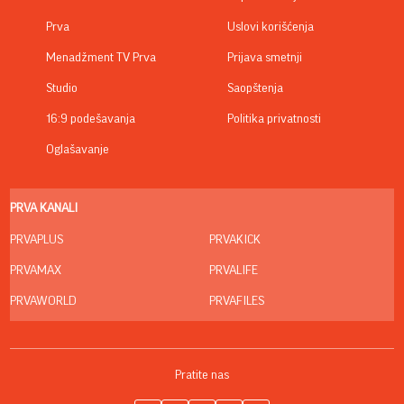
Prva
Uslovi korišćenja
Menadžment TV Prva
Prijava smetnji
Studio
Saopštenja
16:9 podešavanja
Politika privatnosti
Oglašavanje
PRVA KANALI
PRVAPLUS
PRVAKICK
PRVAMAX
PRVALIFE
PRVAWORLD
PRVAFILES
Pratite nas