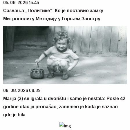
05. 08. 2026 15:45
Сазнања „Политике”: Ко је поставио замку
Митрополиту Методију у Горњем Заостру
06. 08. 2026 09:39
Marija (3) se igrala u dvorištu i samo je nestala: Posle 42
godine otac je pronašao, zanemeo je kada je saznao
gde je bila