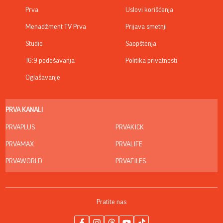
Prva
Uslovi korišćenja
Menadžment TV Prva
Prijava smetnji
Studio
Saopštenja
16:9 podešavanja
Politika privatnosti
Oglašavanje
PRVA KANALI
PRVAPLUS
PRVAKICK
PRVAMAX
PRVALIFE
PRVAWORLD
PRVAFILES
Pratite nas