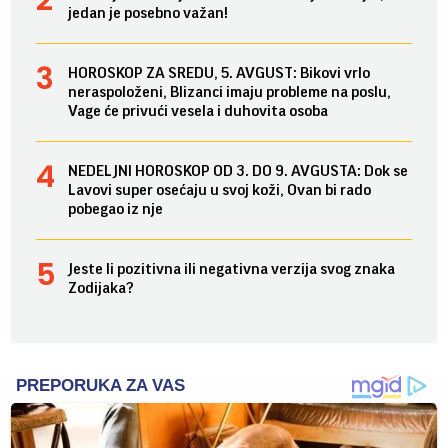
jedan je posebno važan!
HOROSKOP ZA SREDU, 5. AVGUST: Bikovi vrlo
neraspoloženi, Blizanci imaju probleme na poslu,
Vage će privući vesela i duhovita osoba
NEDELJNI HOROSKOP OD 3. DO 9. AVGUSTA: Dok se
Lavovi super osećaju u svoj koži, Ovan bi rado
pobegao iz nje
Jeste li pozitivna ili negativna verzija svog znaka
Zodijaka?