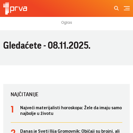
Gledaćete - 08.11.2025.
NAJČITANIJE
Najveći materijalisti horoskopa: Žele da imaju samo
najbolje u životu
Danas je Sveti Ilija Gromovnik: Običaji su brojni, ali