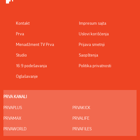
Kontakt
Impresum sajta
Prva
Uslovi korišćenja
Menadžment TV Prva
Prijava smetnji
Studio
Saopštenja
16:9 podešavanja
Politika privatnosti
Oglašavanje
PRVA KANALI
PRVAPLUS
PRVAKICK
PRVAMAX
PRVALIFE
PRVAWORLD
PRVAFILES