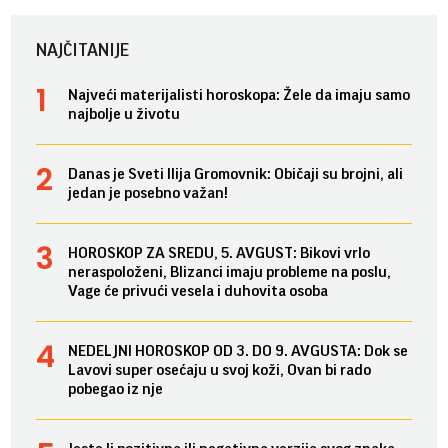
NAJČITANIJE
Najveći materijalisti horoskopa: Žele da imaju samo
najbolje u životu
Danas je Sveti Ilija Gromovnik: Običaji su brojni, ali
jedan je posebno važan!
HOROSKOP ZA SREDU, 5. AVGUST: Bikovi vrlo
neraspoloženi, Blizanci imaju probleme na poslu,
Vage će privući vesela i duhovita osoba
NEDELJNI HOROSKOP OD 3. DO 9. AVGUSTA: Dok se
Lavovi super osećaju u svoj koži, Ovan bi rado
pobegao iz nje