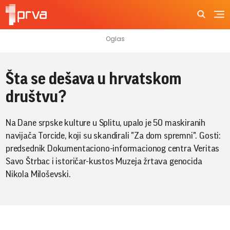
Šta se dešava u hrvatskom
društvu?
Na Dane srpske kulture u Splitu, upalo je 50 maskiranih
navijača Torcide, koji su skandirali "Za dom spremni". Gosti:
predsednik Dokumentaciono-informacionog centra Veritas
Savo Štrbac i istoričar-kustos Muzeja žrtava genocida
Nikola Miloševski.