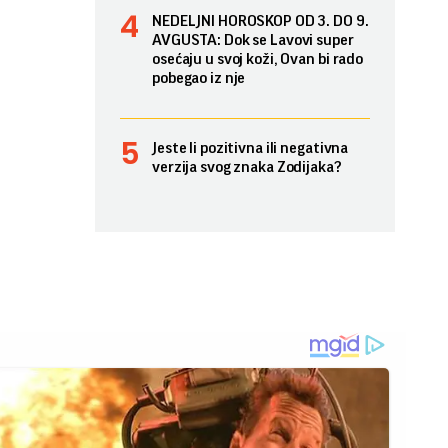
NEDELJNI HOROSKOP OD 3. DO 9.
AVGUSTA: Dok se Lavovi super
osećaju u svoj koži, Ovan bi rado
pobegao iz nje
Jeste li pozitivna ili negativna
verzija svog znaka Zodijaka?