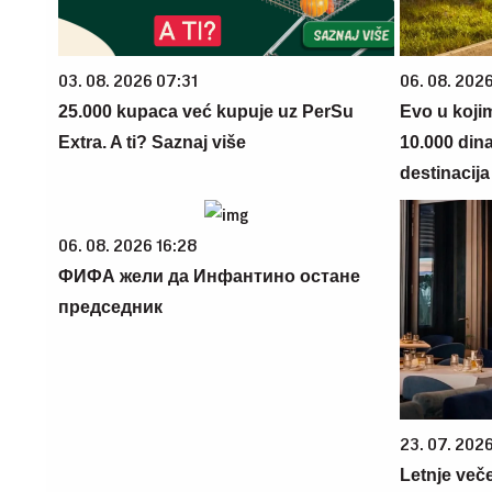
03. 08. 2026 07:31
06. 08. 202
25.000 kupaca već kupuje uz PerSu
Evo u koji
Extra. A ti? Saznaj više
10.000 din
destinacija 
06. 08. 2026 16:28
ФИФА жели да Инфантино остане
председник
23. 07. 202
Letnje veče