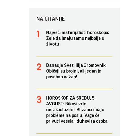
NAJČITANIJE
Najveći materijalisti horoskopa:
Žele da imaju samo najbolje u
životu
Danas je Sveti Ilija Gromovnik:
Običaji su brojni, ali jedan je
posebno važan!
HOROSKOP ZA SREDU, 5.
AVGUST: Bikovi vrlo
neraspoloženi, Blizanci imaju
probleme na poslu, Vage će
privući vesela i duhovita osoba