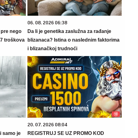
06. 08. 2026 06:38
 pre nego
Da li je genetika zaslužna za rađanje
 7 troškova
blizanaca? Istina o naslednim faktorima
i blizanačkoj trudnoći
20. 07. 2026 08:04
 i samo je
REGISTRUJ SE UZ PROMO KOD