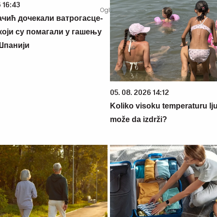
 16:43
ачић дочекали ватрогасце-
који су помагали у гашењу
Шпанији
05. 08. 2026 14:12
Koliko visoku temperaturu lj
može da izdrži?