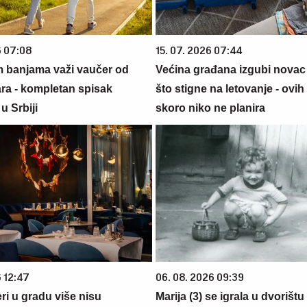
6 07:08
15. 07. 2026 07:44
m banjama važi vaučer od
Većina građana izgubi novac
ara - kompletan spisak
što stigne na letovanje - ovih
u Srbiji
skoro niko ne planira
6 12:47
06. 08. 2026 09:39
ri u gradu više nisu
Marija (3) se igrala u dvorištu