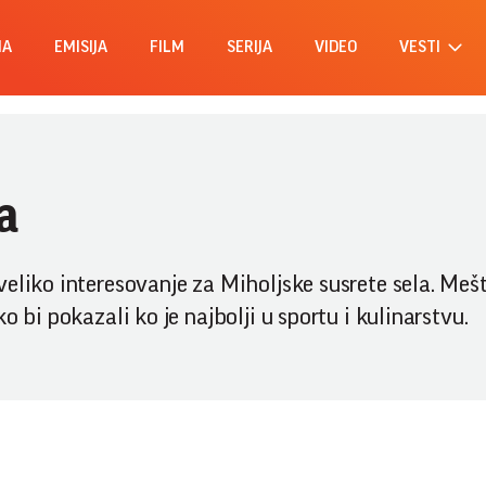
MA
EMISIJA
FILM
SERIJA
VIDEO
VESTI
a
eliko interesovanje za Miholjske susrete sela. Mešt
o bi pokazali ko je najbolji u sportu i kulinarstvu.