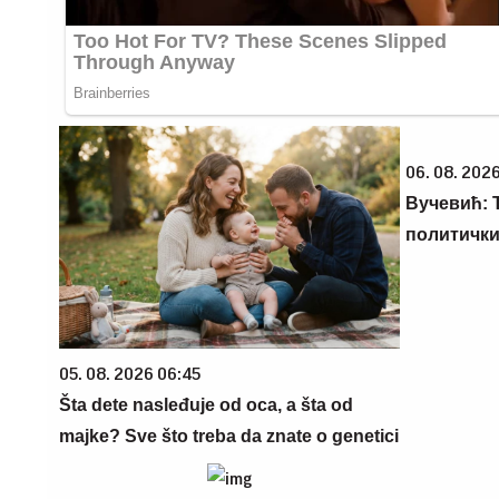
06. 08. 2026
Вучевић: Ђ
политичк
05. 08. 2026 06:45
Šta dete nasleđuje od oca, a šta od
majke? Sve što treba da znate o genetici