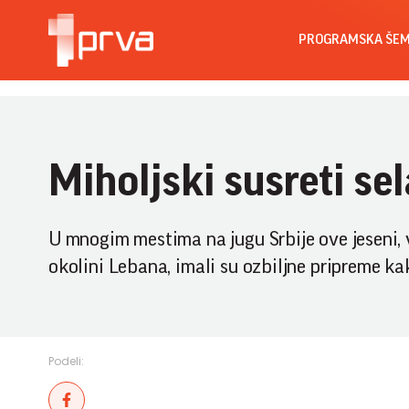
PROGRAMSKA ŠE
Miholjski susreti sel
U mnogim mestima na jugu Srbije ove jeseni, v
okolini Lebana, imali su ozbiljne pripreme kak
Podeli: