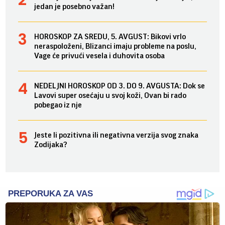
jedan je posebno važan!
HOROSKOP ZA SREDU, 5. AVGUST: Bikovi vrlo
neraspoloženi, Blizanci imaju probleme na poslu,
Vage će privući vesela i duhovita osoba
NEDELJNI HOROSKOP OD 3. DO 9. AVGUSTA: Dok se
Lavovi super osećaju u svoj koži, Ovan bi rado
pobegao iz nje
Jeste li pozitivna ili negativna verzija svog znaka
Zodijaka?