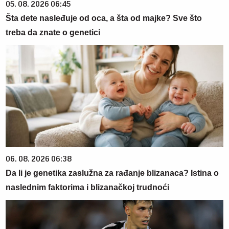
05. 08. 2026 06:45
Šta dete nasleđuje od oca, a šta od majke? Sve što
treba da znate o genetici
06. 08. 2026 06:38
Da li je genetika zaslužna za rađanje blizanaca? Istina o
naslednim faktorima i blizanačkoj trudnoći