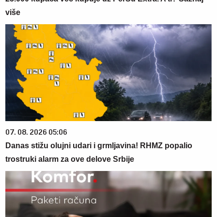
više
07. 08. 2026 05:06
Danas stižu olujni udari i grmljavina! RHMZ popalio
trostruki alarm za ove delove Srbije