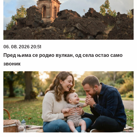
06. 08. 2026 20:51
Пред њима се родио вулкан, од села остао само
звоник