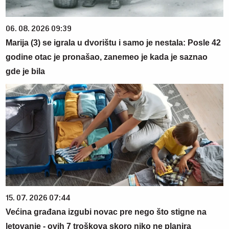
06. 08. 2026 09:39
Marija (3) se igrala u dvorištu i samo je nestala: Posle 42
godine otac je pronašao, zanemeo je kada je saznao
gde je bila
15. 07. 2026 07:44
Većina građana izgubi novac pre nego što stigne na
letovanje - ovih 7 troškova skoro niko ne planira