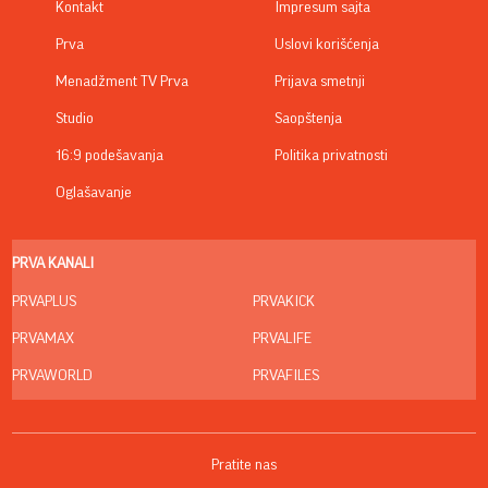
Kontakt
Impresum sajta
Prva
Uslovi korišćenja
Menadžment TV Prva
Prijava smetnji
Studio
Saopštenja
16:9 podešavanja
Politika privatnosti
Oglašavanje
PRVA KANALI
PRVAPLUS
PRVAKICK
PRVAMAX
PRVALIFE
PRVAWORLD
PRVAFILES
Pratite nas