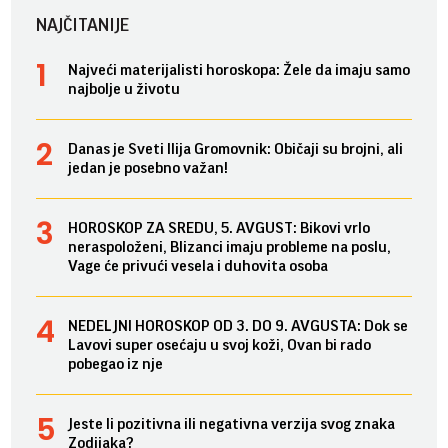
NAJČITANIJE
Najveći materijalisti horoskopa: Žele da imaju samo
najbolje u životu
Danas je Sveti Ilija Gromovnik: Običaji su brojni, ali
jedan je posebno važan!
HOROSKOP ZA SREDU, 5. AVGUST: Bikovi vrlo
neraspoloženi, Blizanci imaju probleme na poslu,
Vage će privući vesela i duhovita osoba
NEDELJNI HOROSKOP OD 3. DO 9. AVGUSTA: Dok se
Lavovi super osećaju u svoj koži, Ovan bi rado
pobegao iz nje
Jeste li pozitivna ili negativna verzija svog znaka
Zodijaka?