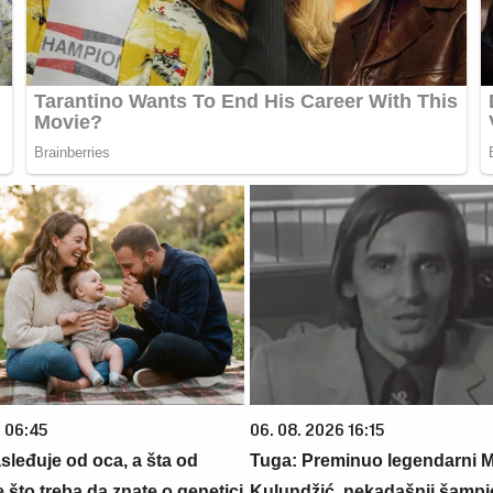
6 06:45
06. 08. 2026 16:15
sleđuje od oca, a šta od
Tuga: Preminuo legendarni M
što treba da znate o genetici
Kulundžić, nekadašnji šamp