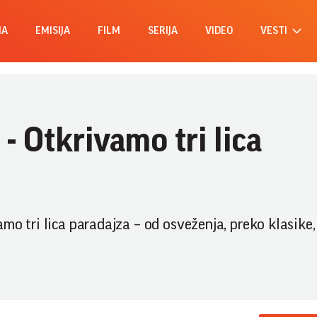
MA
EMISIJA
FILM
SERIJA
VIDEO
VESTI
- Otkrivamo tri lica
mo tri lica paradajza – od osveženja, preko klasike,