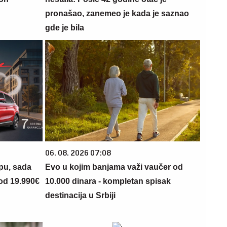
pronašao, zanemeo je kada je saznao
gde je bila
06. 08. 2026 07:08
opu, sada
Evo u kojim banjama važi vaučer od
 od 19.990€
10.000 dinara - kompletan spisak
destinacija u Srbiji