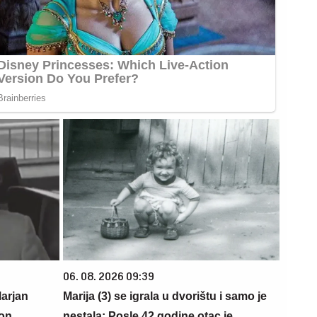
06. 08. 2026 09:39
arjan
Marija (3) se igrala u dvorištu i samo je
ion
nestala: Posle 42 godine otac je