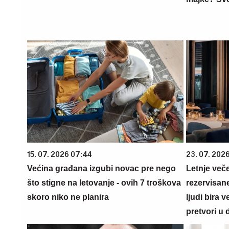
15. 07. 2026 07:44
23. 07. 202
Većina građana izgubi novac pre nego
Letnje veče
što stigne na letovanje - ovih 7 troškova
rezervisane
skoro niko ne planira
ljudi bira 
pretvori u 