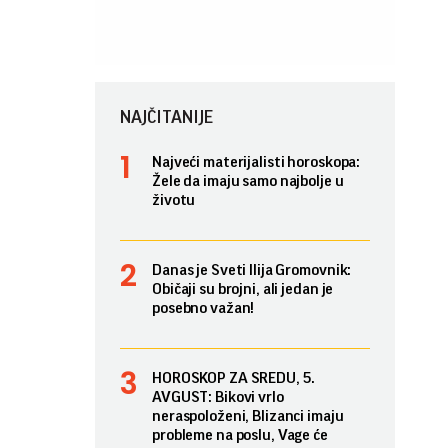
NAJČITANIJE
Najveći materijalisti horoskopa:
Žele da imaju samo najbolje u
životu
Danas je Sveti Ilija Gromovnik:
Običaji su brojni, ali jedan je
posebno važan!
HOROSKOP ZA SREDU, 5.
AVGUST: Bikovi vrlo
neraspoloženi, Blizanci imaju
probleme na poslu, Vage će