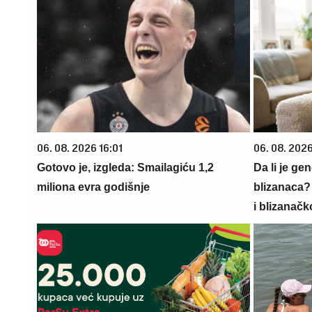
06. 08. 2026 16:01
06. 08. 202
Gotovo je, izgleda: Smailagiću 1,2
Da li je ge
miliona evra godišnje
blizanaca?
i blizanačk