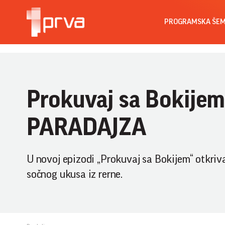
PROGRAMSKA ŠE
Prokuvaj sa Bokijem 
PARADAJZA
U novoj epizodi „Prokuvaj sa Bokijem“ otkriva
sočnog ukusa iz rerne.