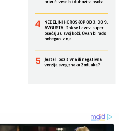
privući vesela i duhovita osoba
NEDELJNI HOROSKOP OD 3. DO 9.
AVGUSTA: Dok se Lavovi super
osećaju u svoj koži, Ovan bi rado
pobegao iz nje
Jeste li pozitivna ili negativna
verzija svog znaka Zodijaka?