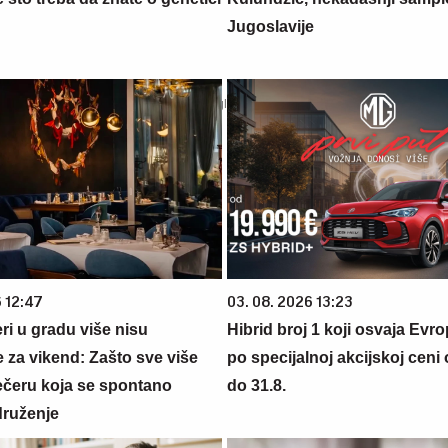
Jugoslavije
6 12:47
03. 08. 2026 13:23
ri u gradu više nisu
Hibrid broj 1 koji osvaja Evr
 za vikend: Zašto sve više
po specijalnoj akcijskoj ceni
večeru koja se spontano
do 31.8.
druženje