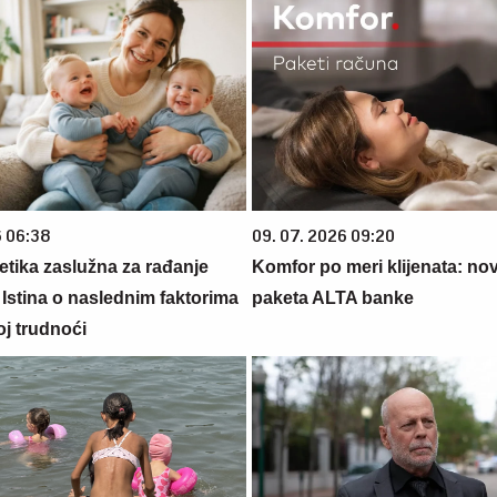
6 06:38
09. 07. 2026 09:20
netika zaslužna za rađanje
Komfor po meri klijenata: nova
 Istina o naslednim faktorima
paketa ALTA banke
oj trudnoći