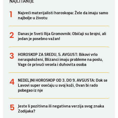
NAJČITANIJE
Najveći materijalisti horoskopa: Žele da imaju samo
najbolje u životu
Danas je Sveti Ilija Gromovnik: Običaji su brojni, ali
jedan je posebno važan!
HOROSKOP ZA SREDU, 5. AVGUST: Bikovi vrlo
neraspoloženi, Blizanci imaju probleme na poslu,
Vage će privući vesela i duhovita osoba
NEDELJNI HOROSKOP OD 3. DO 9. AVGUSTA: Dok se
Lavovi super osećaju u svoj koži, Ovan bi rado
pobegao iz nje
Jeste li pozitivna ili negativna verzija svog znaka
Zodijaka?