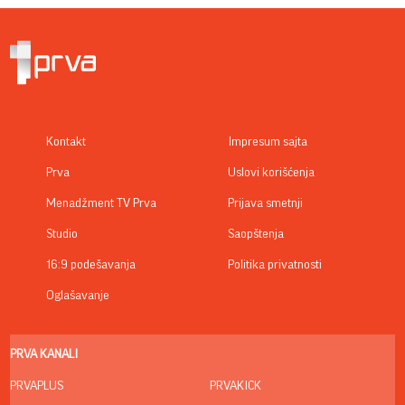
Kontakt
Impresum sajta
Prva
Uslovi korišćenja
Menadžment TV Prva
Prijava smetnji
Studio
Saopštenja
16:9 podešavanja
Politika privatnosti
Oglašavanje
PRVA KANALI
PRVAPLUS
PRVAKICK