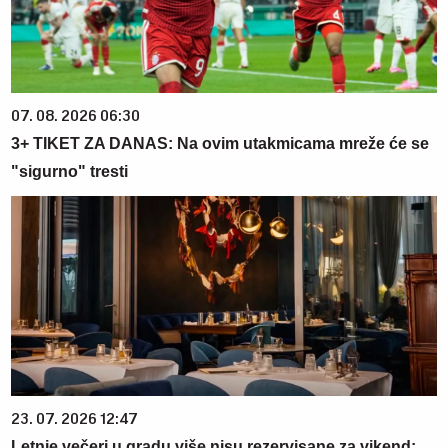
07. 08. 2026 06:30
3+ TIKET ZA DANAS: Na ovim utakmicama mreže će se
"sigurno" tresti
23. 07. 2026 12:47
Letnje večeri u gradu više nisu rezervisane za vikend: