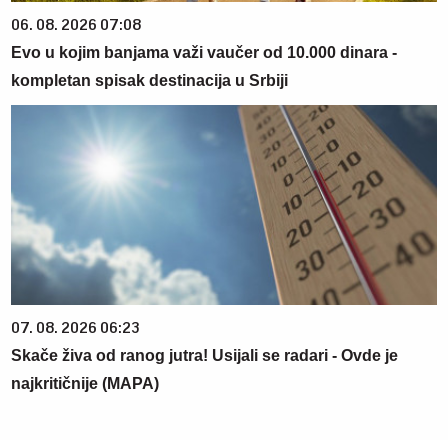
06. 08. 2026 07:08
Evo u kojim banjama važi vaučer od 10.000 dinara -
kompletan spisak destinacija u Srbiji
07. 08. 2026 06:23
Skače živa od ranog jutra! Usijali se radari - Ovde je
najkritičnije (MAPA)