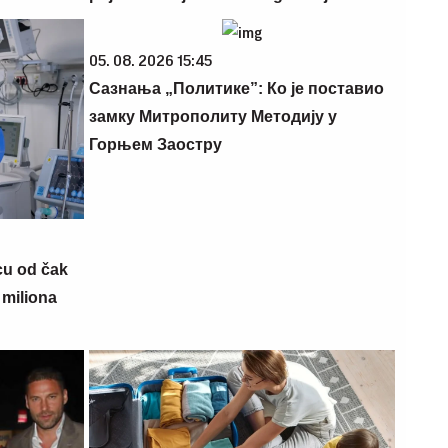
05. 08. 2026 15:45
Сазнања „Политике”: Ко је поставио
замку Митрополиту Методију у
Горњем Заостру
cu od čak
 miliona