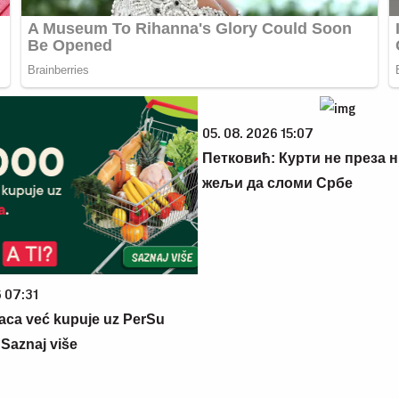
05. 08. 2026 15:07
Петковић: Курти не преза н
жељи да сломи Србе
6 07:31
aca već kupuje uz PerSu
? Saznaj više