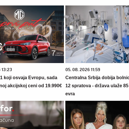
 13:23
05. 08. 2026 11:59
 1 koji osvaja Evropu, sada
Centralna Srbija dobija bolni
noj akcijskoj ceni od 19.990€
12 spratova - država ulaže 85
evra