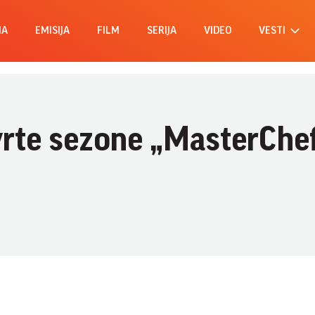
MA
EMISIJA
FILM
SERIJA
VIDEO
VESTI
rte sezone „MasterChe