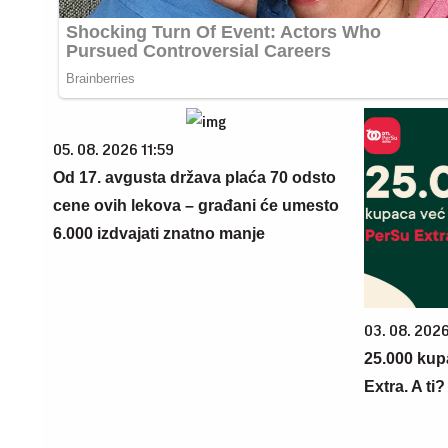
05. 08. 2026 11:59
Od 17. avgusta država plaća 70 odsto
cene ovih lekova – građani će umesto
6.000 izdvajati znatno manje
03. 08. 202
25.000 kup
Extra. A ti