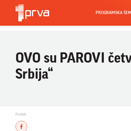
PROGRAMSKA ŠE
OVO su PAROVI četv
Srbija“
Podeli: