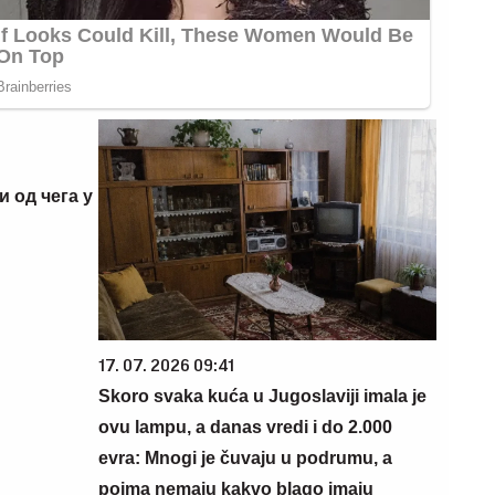
и од чега у
17. 07. 2026 09:41
Skoro svaka kuća u Jugoslaviji imala je
ovu lampu, a danas vredi i do 2.000
evra: Mnogi je čuvaju u podrumu, a
pojma nemaju kakvo blago imaju