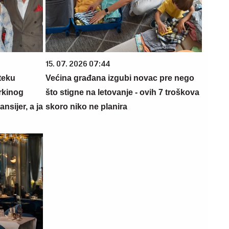
15. 07. 2026 07:44
teku
Većina građana izgubi novac pre nego
rkinog
što stigne na letovanje - ovih 7 troškova
nsijer, a ja
skoro niko ne planira