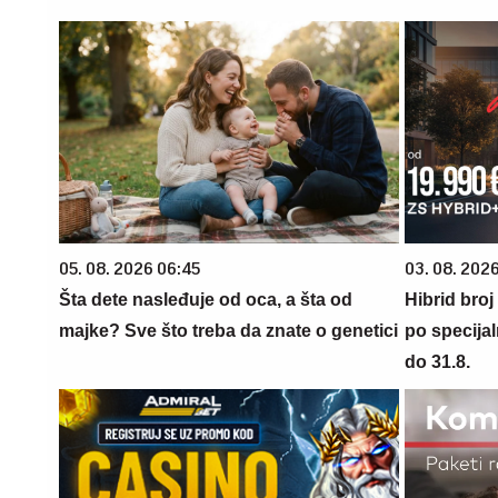
05. 08. 2026 06:45
03. 08. 2026
Šta dete nasleđuje od oca, a šta od
Hibrid broj
majke? Sve što treba da znate o genetici
po specijal
do 31.8.