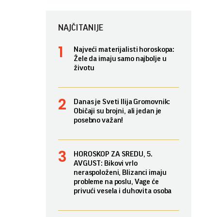
NAJČITANIJE
Najveći materijalisti horoskopa:
Žele da imaju samo najbolje u
životu
Danas je Sveti Ilija Gromovnik:
Običaji su brojni, ali jedan je
posebno važan!
HOROSKOP ZA SREDU, 5.
AVGUST: Bikovi vrlo
neraspoloženi, Blizanci imaju
probleme na poslu, Vage će
privući vesela i duhovita osoba