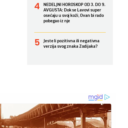
NEDELJNI HOROSKOP OD 3. DO 9.
AVGUSTA: Dok se Lavovi super
osećaju u svoj koži, Ovan bi rado
pobegao iz nje
Jeste li pozitivna ili negativna
verzija svog znaka Zodijaka?