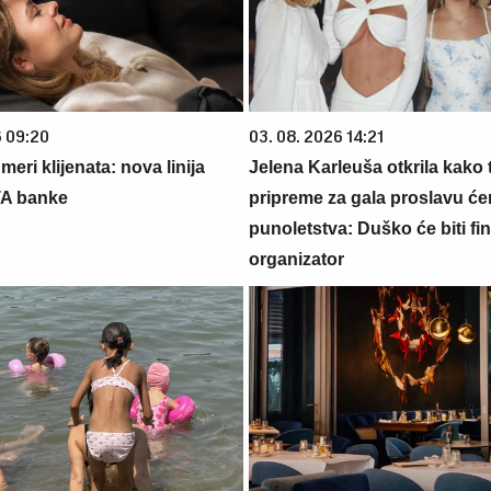
6 09:20
03. 08. 2026 14:21
eri klijenata: nova linija
Jelena Karleuša otkrila kako 
TA banke
pripreme za gala proslavu će
punoletstva: Duško će biti fina
organizator