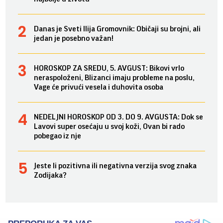
Danas je Sveti Ilija Gromovnik: Običaji su brojni, ali
jedan je posebno važan!
HOROSKOP ZA SREDU, 5. AVGUST: Bikovi vrlo
neraspoloženi, Blizanci imaju probleme na poslu,
Vage će privući vesela i duhovita osoba
NEDELJNI HOROSKOP OD 3. DO 9. AVGUSTA: Dok se
Lavovi super osećaju u svoj koži, Ovan bi rado
pobegao iz nje
Jeste li pozitivna ili negativna verzija svog znaka
Zodijaka?