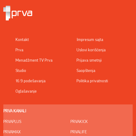
Kontakt
Impresum sajta
Prva
Uslovi korišćenja
Menadžment TV Prva
Prijava smetnji
Studio
Saopštenja
16:9 podešavanja
Politika privatnosti
Oglašavanje
PRVA KANALI
PRVAPLUS
PRVAKICK
PRVAMAX
PRVALIFE