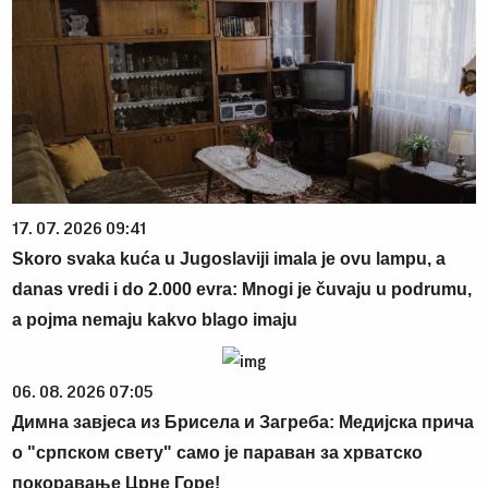
17. 07. 2026 09:41
Skoro svaka kuća u Jugoslaviji imala je ovu lampu, a
danas vredi i do 2.000 evra: Mnogi je čuvaju u podrumu,
a pojma nemaju kakvo blago imaju
06. 08. 2026 07:05
Димна завјеса из Брисела и Загреба: Медијска прича
о "српском свету" само је параван за хрватско
покоравање Црне Горе!