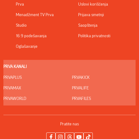
Prva
Uslovi korišćenja
Menadžment TV Prva
Prijava smetnji
Studio
Saopštenja
16:9 podešavanja
Politika privatnosti
Oglašavanje
PRVA KANALI
PRVAPLUS
PRVAKICK
PRVAMAX
PRVALIFE
PRVAWORLD
PRVAFILES
Pratite nas