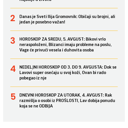
Danas je Sveti Ilija Gromovnik: Običaji su brojni, ali
jedan je posebno važan!
HOROSKOP ZA SREDU, 5. AVGUST: Bikovi vrlo
neraspoloženi, Blizanci imaju probleme na poslu,
Vage će privući vesela i duhovita osoba
NEDELJNI HOROSKOP OD 3. DO 9. AVGUSTA: Dok se
Lavovi super osećaju u svoj koži, Ovan bi rado
pobegao iz nje
DNEVNI HOROSKOP ZA UTORAK, 4. AVGUST: Rak
razmišlja o osobi iz PROŠLOSTI, Lav dobija ponudu
koja se ne ODBIJA