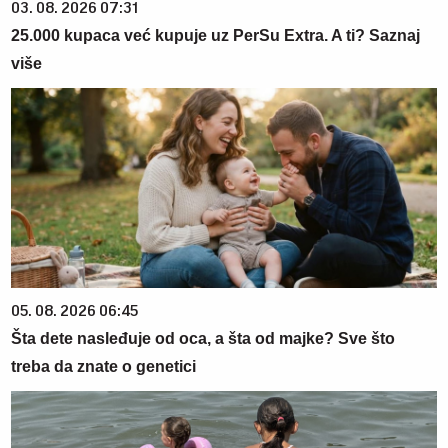
03. 08. 2026 07:31
25.000 kupaca već kupuje uz PerSu Extra. A ti? Saznaj
više
05. 08. 2026 06:45
Šta dete nasleđuje od oca, a šta od majke? Sve što
treba da znate o genetici