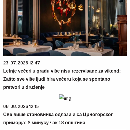
23. 07. 2026 12:47
Letnje večeri u gradu više nisu rezervisane za vikend:
Zašto sve više ljudi bira večeru koja se spontano
pretvori u druženje
08. 08. 2026 12:15
Све више становника одлази и са Црногорског
приморја: У минусу чак 18 општина