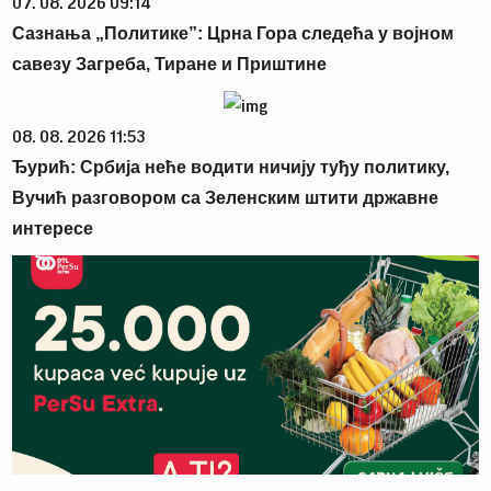
07. 08. 2026 09:14
Сазнања „Политике”: Црна Гора следећа у војном
савезу Загреба, Тиране и Приштине
08. 08. 2026 11:53
Ђурић: Србија неће водити ничију туђу политику,
Вучић разговором са Зеленским штити државне
интересе