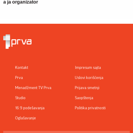
a ja organizator
Kontakt
Impresum sajta
Prva
Uslovi korišćenja
Menadžment TV Prva
Prijava smetnji
Studio
Saopštenja
16:9 podešavanja
Politika privatnosti
Oglašavanje