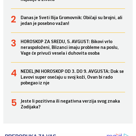
Danas je Sveti Ilija Gromovnik: Običaji su brojni, ali
jedan je posebno važan!
HOROSKOP ZA SREDU, 5. AVGUST: Bikovi vrlo
neraspoloženi, Blizanci imaju probleme na poslu,
Vage će privući vesela i duhovita osoba
NEDELJNI HOROSKOP OD 3. DO 9. AVGUSTA: Dok se
Lavovi super osećaju u svoj koži, Ovan bi rado
pobegao iz nje
Jeste li pozitivna ili negativna verzija svog znaka
Zodijaka?