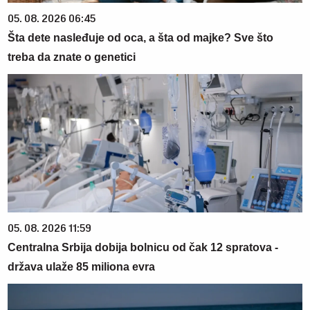
05. 08. 2026 06:45
Šta dete nasleđuje od oca, a šta od majke? Sve što
treba da znate o genetici
05. 08. 2026 11:59
Centralna Srbija dobija bolnicu od čak 12 spratova -
država ulaže 85 miliona evra