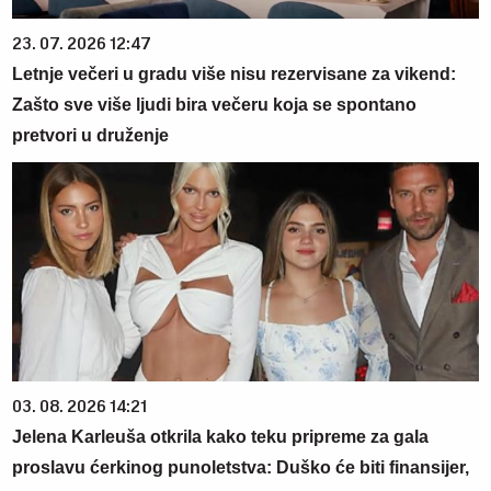
23. 07. 2026 12:47
Letnje večeri u gradu više nisu rezervisane za vikend:
Zašto sve više ljudi bira večeru koja se spontano
pretvori u druženje
03. 08. 2026 14:21
Jelena Karleuša otkrila kako teku pripreme za gala
proslavu ćerkinog punoletstva: Duško će biti finansijer,