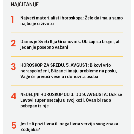
NAJČITANIJE
Najveći materijalisti horoskopa: Žele da imaju samo
najbolje u životu
Danas je Sveti Ilija Gromovnik: Običaji su brojni, ali
jedan je posebno važan!
HOROSKOP ZA SREDU, 5. AVGUST: Bikovi vrlo
neraspoloženi, Blizanci imaju probleme na poslu,
Vage će privući vesela i duhovita osoba
NEDELJNI HOROSKOP OD 3. DO 9. AVGUSTA: Dok se
Lavovi super osećaju u svoj koži, Ovan bi rado
pobegao iz nje
Jeste li pozitivna ili negativna verzija svog znaka
Zodijaka?