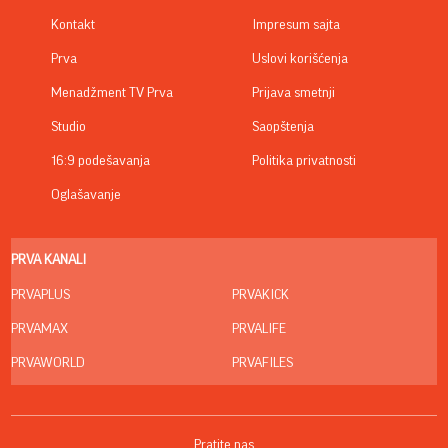
Kontakt
Impresum sajta
Prva
Uslovi korišćenja
Menadžment TV Prva
Prijava smetnji
Studio
Saopštenja
16:9 podešavanja
Politika privatnosti
Oglašavanje
PRVA KANALI
PRVAPLUS
PRVAKICK
PRVAMAX
PRVALIFE
PRVAWORLD
PRVAFILES
Pratite nas