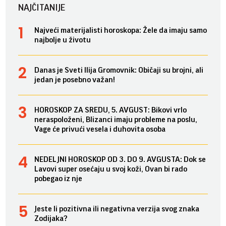
NAJČITANIJE
Najveći materijalisti horoskopa: Žele da imaju samo
najbolje u životu
Danas je Sveti Ilija Gromovnik: Običaji su brojni, ali
jedan je posebno važan!
HOROSKOP ZA SREDU, 5. AVGUST: Bikovi vrlo
neraspoloženi, Blizanci imaju probleme na poslu,
Vage će privući vesela i duhovita osoba
NEDELJNI HOROSKOP OD 3. DO 9. AVGUSTA: Dok se
Lavovi super osećaju u svoj koži, Ovan bi rado
pobegao iz nje
Jeste li pozitivna ili negativna verzija svog znaka
Zodijaka?