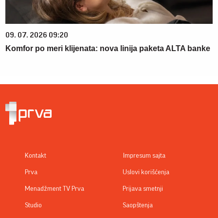
09. 07. 2026 09:20
Komfor po meri klijenata: nova linija paketa ALTA banke
Kontakt
Impresum sajta
Prva
Uslovi korišćenja
Menadžment TV Prva
Prijava smetnji
Studio
Saopštenja