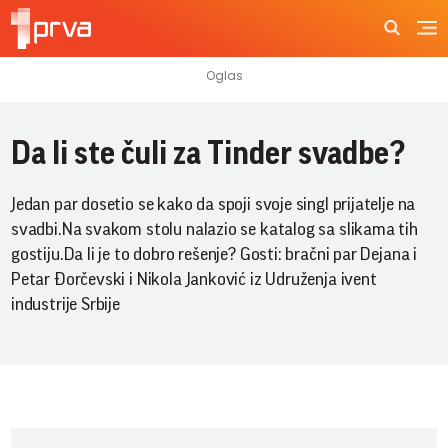
Da li ste čuli za Tinder svadbe?
Jedan par dosetio se kako da spoji svoje singl prijatelje na
svadbi.Na svakom stolu nalazio se katalog sa slikama tih
gostiju.Da li je to dobro rešenje? Gosti: bračni par Dejana i
Petar Đorčevski i Nikola Janković iz Udruženja ivent
industrije Srbije