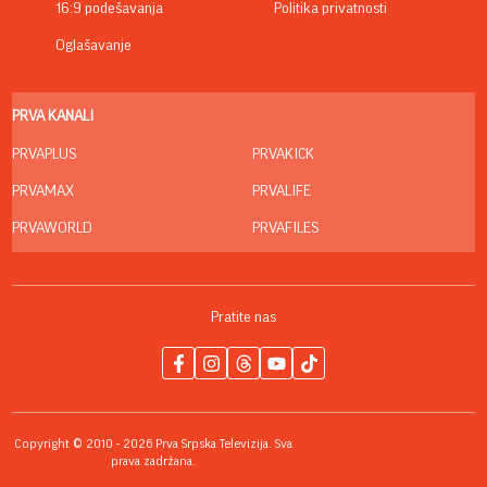
16:9 podešavanja
Politika privatnosti
Oglašavanje
PRVA KANALI
PRVAPLUS
PRVAKICK
PRVAMAX
PRVALIFE
PRVAWORLD
PRVAFILES
Pratite nas
Copyright © 2010 - 2026 Prva Srpska Televizija. Sva
prava zadržana.