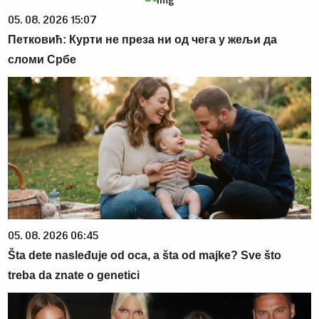
05. 08. 2026 15:07
Петковић: Курти не преза ни од чега у жељи да
сломи Србе
05. 08. 2026 06:45
Šta dete nasleđuje od oca, a šta od majke? Sve što
treba da znate o genetici