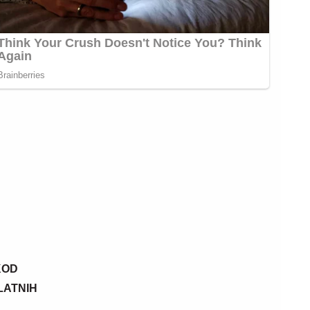
07. 08. 2026 07:39
Кнежевић ексклузивно најавио:
Документ ће срушити Спајића
KOD
PLATNIH