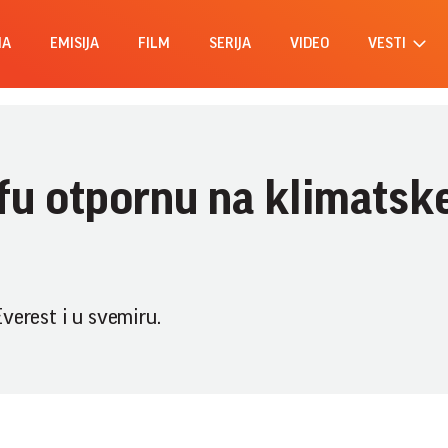
MA
EMISIJA
FILM
SERIJA
VIDEO
VESTI
afu otpornu na klimatsk
verest i u svemiru.