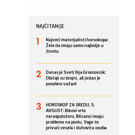
NAJČITANIJE
Najveći materijalisti horoskopa:
Žele da imaju samo najbolje u
životu
Danas je Sveti Ilija Gromovnik:
Običaji su brojni, ali jedan je
posebno važan!
HOROSKOP ZA SREDU, 5.
AVGUST: Bikovi vrlo
neraspoloženi, Blizanci imaju
probleme na poslu, Vage će
privući vesela i duhovita osoba