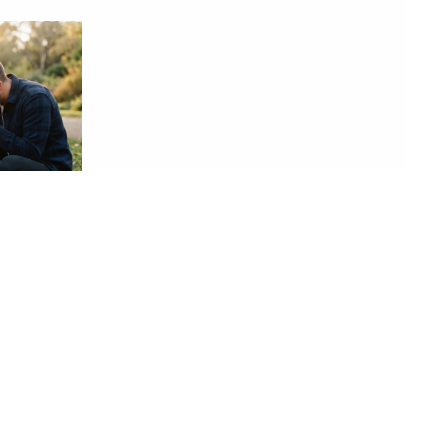
07. 08. 2026 07:56
Ривер оборио рекорд и договорио
најскупље појачање у историји
Аргентине!
 linija