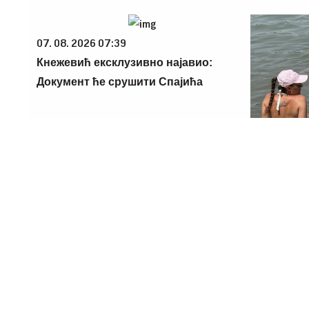
05. 08. 2026 14:12
05. 08. 202
Koliko visoku temperaturu ljudsko telo
Šta dete na
može da izdrži?
majke? Sve 