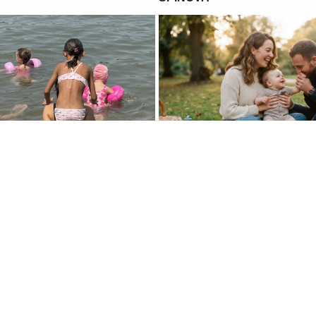
6 06:45
09. 07. 2026 09:20
sleđuje od oca, a šta od
Komfor po meri klijenata: nova
što treba da znate o genetici
paketa ALTA banke