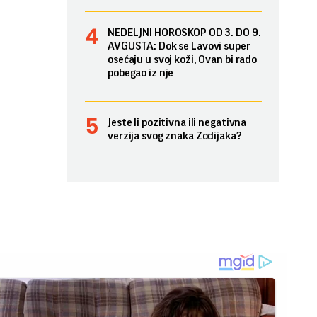
NEDELJNI HOROSKOP OD 3. DO 9.
AVGUSTA: Dok se Lavovi super
osećaju u svoj koži, Ovan bi rado
pobegao iz nje
Jeste li pozitivna ili negativna
verzija svog znaka Zodijaka?