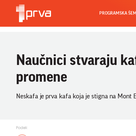
PROGRAMSKA ŠE
Naučnici stvaraju k
promene
Neskafa je prva kafa koja je stigna na Mont E
Podeli: