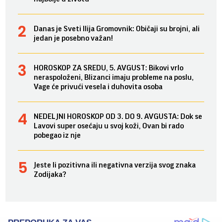
Danas je Sveti Ilija Gromovnik: Običaji su brojni, ali
jedan je posebno važan!
HOROSKOP ZA SREDU, 5. AVGUST: Bikovi vrlo
neraspoloženi, Blizanci imaju probleme na poslu,
Vage će privući vesela i duhovita osoba
NEDELJNI HOROSKOP OD 3. DO 9. AVGUSTA: Dok se
Lavovi super osećaju u svoj koži, Ovan bi rado
pobegao iz nje
Jeste li pozitivna ili negativna verzija svog znaka
Zodijaka?