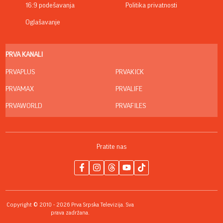
16:9 podešavanja
Politika privatnosti
Oglašavanje
PRVA KANALI
PRVAPLUS
PRVAKICK
PRVAMAX
PRVALIFE
PRVAWORLD
PRVAFILES
Pratite nas
Copyright © 2010 - 2026 Prva Srpska Televizija. Sva
prava zadržana.