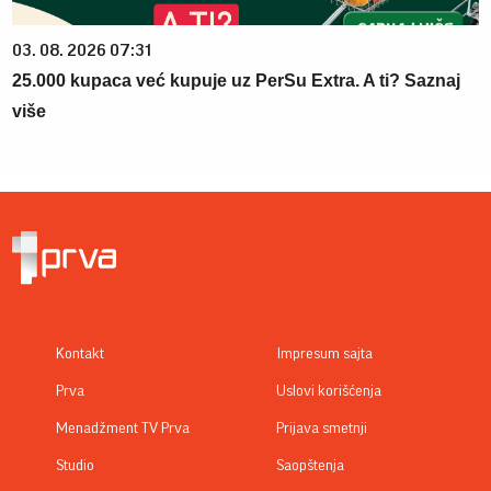
03. 08. 2026 07:31
25.000 kupaca već kupuje uz PerSu Extra. A ti? Saznaj
više
Kontakt
Impresum sajta
Prva
Uslovi korišćenja
Menadžment TV Prva
Prijava smetnji
Studio
Saopštenja