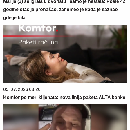
Marija (3) se igrala u dvorištu i samo je nestala: Posle 42
godine otac je pronašao, zanemeo je kada je saznao
gde je bila
09. 07. 2026 09:20
Komfor po meri klijenata: nova linija paketa ALTA banke