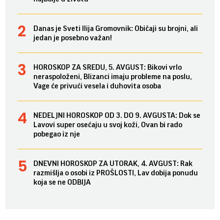
Danas je Sveti Ilija Gromovnik: Običaji su brojni, ali
jedan je posebno važan!
HOROSKOP ZA SREDU, 5. AVGUST: Bikovi vrlo
neraspoloženi, Blizanci imaju probleme na poslu,
Vage će privući vesela i duhovita osoba
NEDELJNI HOROSKOP OD 3. DO 9. AVGUSTA: Dok se
Lavovi super osećaju u svoj koži, Ovan bi rado
pobegao iz nje
DNEVNI HOROSKOP ZA UTORAK, 4. AVGUST: Rak
razmišlja o osobi iz PROŠLOSTI, Lav dobija ponudu
koja se ne ODBIJA