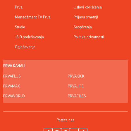
Prva
Uslovi korišćenja
Menadžment TV Prva
Prijava smetnji
Studio
Saopštenja
16:9 podešavanja
Politika privatnosti
Oglašavanje
PRVA KANALI
PRVAPLUS
PRVAKICK
PRVAMAX
PRVALIFE
PRVAWORLD
PRVAFILES
Pratite nas