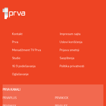
Kontakt
Impresum sajta
Prva
Uslovi korišćenja
Menadžment TV Prva
Prijava smetnji
Studio
Saopštenja
16:9 podešavanja
Politika privatnosti
Oglašavanje
PRVA KANALI
PRVAPLUS
PRVAKICK
PRVAMAX
PRVALIFE