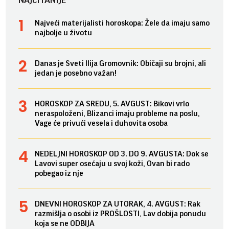
Najveći materijalisti horoskopa: Žele da imaju samo
najbolje u životu
Danas je Sveti Ilija Gromovnik: Običaji su brojni, ali
jedan je posebno važan!
HOROSKOP ZA SREDU, 5. AVGUST: Bikovi vrlo
neraspoloženi, Blizanci imaju probleme na poslu,
Vage će privući vesela i duhovita osoba
NEDELJNI HOROSKOP OD 3. DO 9. AVGUSTA: Dok se
Lavovi super osećaju u svoj koži, Ovan bi rado
pobegao iz nje
DNEVNI HOROSKOP ZA UTORAK, 4. AVGUST: Rak
razmišlja o osobi iz PROŠLOSTI, Lav dobija ponudu
koja se ne ODBIJA