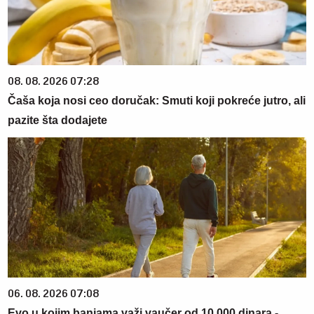
08. 08. 2026 07:28
Čaša koja nosi ceo doručak: Smuti koji pokreće jutro, ali
pazite šta dodajete
06. 08. 2026 07:08
Evo u kojim banjama važi vaučer od 10.000 dinara -