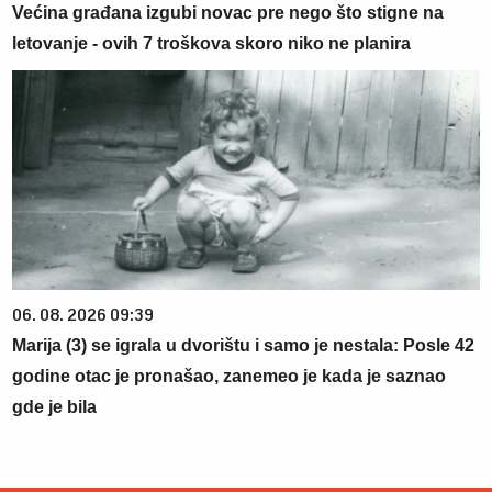
Većina građana izgubi novac pre nego što stigne na
letovanje - ovih 7 troškova skoro niko ne planira
06. 08. 2026 09:39
Marija (3) se igrala u dvorištu i samo je nestala: Posle 42
godine otac je pronašao, zanemeo je kada je saznao
gde je bila