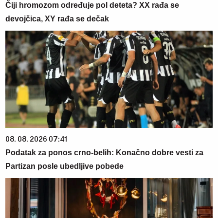
Čiji hromozom određuje pol deteta? XX rađa se
devojčica, XY rađa se dečak
08. 08. 2026 07:41
Podatak za ponos crno-belih: Konačno dobre vesti za
Partizan posle ubedljive pobede