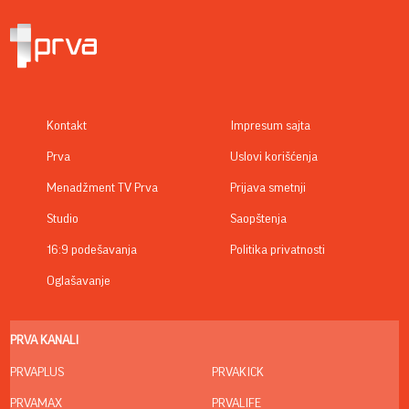
Kontakt
Impresum sajta
Prva
Uslovi korišćenja
Menadžment TV Prva
Prijava smetnji
Studio
Saopštenja
16:9 podešavanja
Politika privatnosti
Oglašavanje
PRVA KANALI
PRVAPLUS
PRVAKICK
PRVAMAX
PRVALIFE