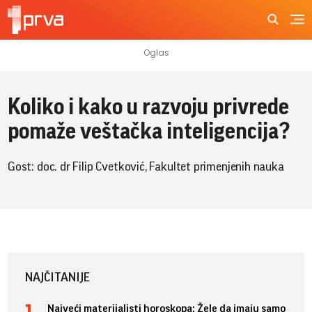
Koliko i kako u razvoju privrede
pomaže veštačka inteligencija?
Gost: doc. dr Filip Cvetković, Fakultet primenjenih nauka
NAJČITANIJE
Najveći materijalisti horoskopa: Žele da imaju samo