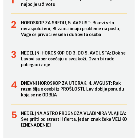
najbolje u životu
HOROSKOP ZA SREDU, 5. AVGUST: Bikovi vrlo
neraspoloženi, Blizanci imaju probleme na poslu,
Vage će privući vesela i duhovita osoba
NEDELJNI HOROSKOP OD 3. DO 9. AVGUSTA: Dok se
Lavovi super osećaju u svoj koži, Ovan bi rado
pobegao iz nje
DNEVNI HOROSKOP ZA UTORAK, 4. AVGUST: Rak
razmišlja o osobi iz PROŠLOSTI, Lav dobija ponudu
koja se ne ODBIJA
NEDELJNA ASTRO PROGNOZA VLADIMIRA VLAJIĆA:
Sve pršti od strasti i flerta, jedan znak čeka VELIKO
IZNENAĐENJE!