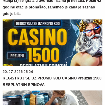
Marija (3) se igrala u dvorištu i samo je nestala: Posle 42
godine otac je pronašao, zanemeo je kada je saznao
gde je bila
20. 07. 2026 08:04
REGISTRUJ SE UZ PROMO KOD CASINO Preuzmi 1500
BESPLATNIH SPINOVA