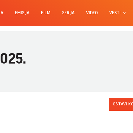
MA
EMISIJA
FILM
SERIJA
VIDEO
VESTI
2025.
OSTAVI K