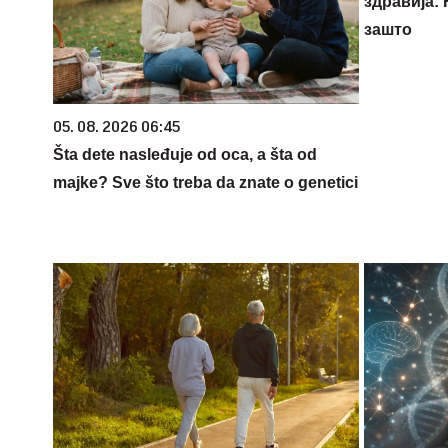
здравија:
зашто
05. 08. 2026 06:45
Šta dete nasleđuje od oca, a šta od
majke? Sve što treba da znate o genetici