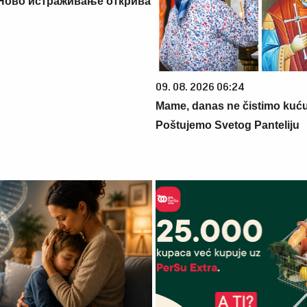
 Ново истраживање открива
09. 08. 2026 06:24
Mame, danas ne čistimo kuću
Poštujemo Svetog Panteliju