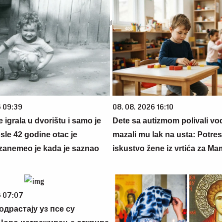
6 09:39
08. 08. 2026 16:10
se igrala u dvorištu i samo je
Dete sa autizmom polivali vo
sle 42 godine otac je
mazali mu lak na usta: Potre
zanemeo je kada je saznao
iskustvo žene iz vrtića za M
6 07:07
 одрастају уз псе су