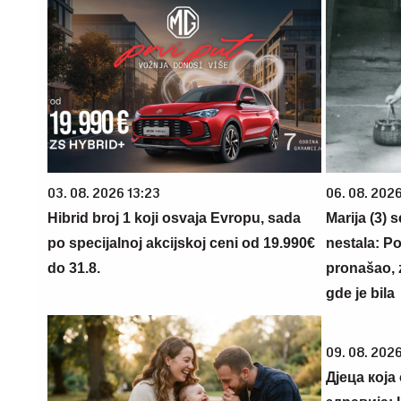
03. 08. 2026 13:23
06. 08. 202
Hibrid broj 1 koji osvaja Evropu, sada
Marija (3) 
po specijalnoj akcijskoj ceni od 19.990€
nestala: Po
do 31.8.
pronašao, 
gde je bila
09. 08. 202
Дјеца која