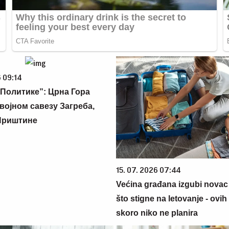
 09:14
Политике”: Црна Гора
војном савезу Загреба,
Приштине
15. 07. 2026 07:44
Većina građana izgubi novac
što stigne na letovanje - ovih
skoro niko ne planira