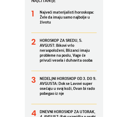
NAJČITANIJE
Najveći materijalisti horoskopa:
Žele da imaju samo najbolje u
životu
HOROSKOP ZA SREDU, 5.
AVGUST: Bikovi vrlo
neraspoloženi, Blizanci imaju
probleme na poslu, Vage će
privući vesela i duhovita osoba
NEDELJNI HOROSKOP OD 3. DO 9.
AVGUSTA: Dok se Lavovi super
osećaju u svoj koži, Ovan bi rado
pobegao iz nje
DNEVNI HOROSKOP ZA UTORAK,
4. AVGUST: Rak razmišlja o osobi