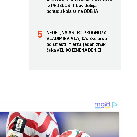
iz PROŠLOSTI, Lav dobija
ponudu koja se ne ODBIJA
NEDELJNA ASTRO PROGNOZA
VLADIMIRA VLAJIĆA: Sve pršti
od strasti i flerta, jedan znak
čeka VELIKO IZNENAĐENJE!