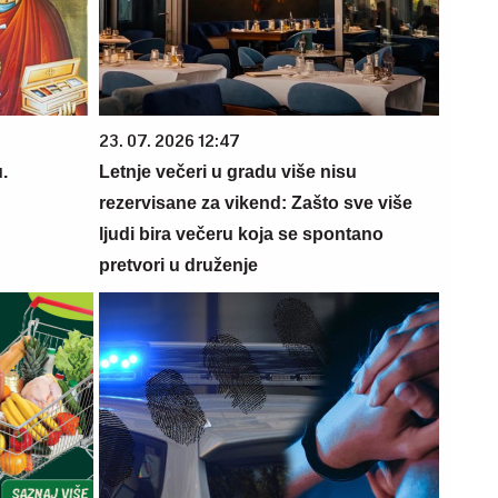
23. 07. 2026 12:47
.
Letnje večeri u gradu više nisu
rezervisane za vikend: Zašto sve više
ljudi bira večeru koja se spontano
pretvori u druženje